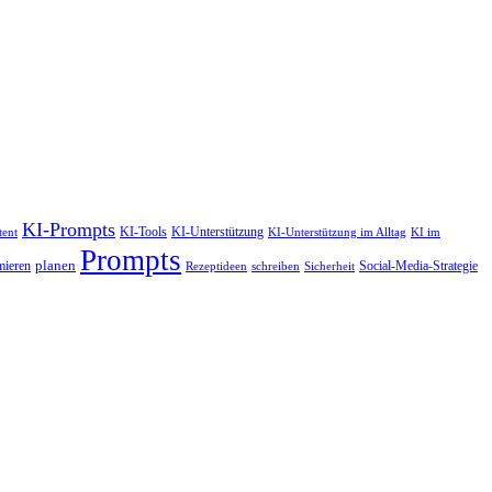
KI-Prompts
KI-Tools
KI-Unterstützung
tent
KI-Unterstützung im Alltag
KI im
Prompts
planen
mieren
Social-Media-Strategie
Rezeptideen
schreiben
Sicherheit