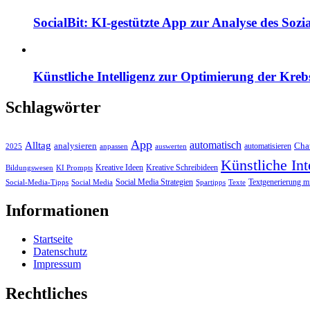
SocialBit: KI-gestützte App zur Analyse des So
Künstliche Intelligenz zur Optimierung der Kre
Schlagwörter
App
automatisch
Alltag
analysieren
Cha
automatisieren
2025
anpassen
auswerten
Künstliche Int
Kreative Ideen
Kreative Schreibideen
Bildungswesen
KI Prompts
Social Media Strategien
Textgenerierung m
Social-Media-Tipps
Social Media
Spartipps
Texte
Informationen
Startseite
Datenschutz
Impressum
Rechtliches