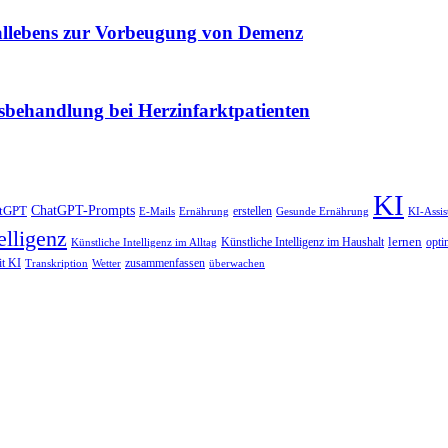
ziallebens zur Vorbeugung von Demenz
bsbehandlung bei Herzinfarktpatienten
KI
ChatGPT-Prompts
tGPT
erstellen
E-Mails
Ernährung
Gesunde Ernährung
KI-Assis
elligenz
lernen
Künstliche Intelligenz im Haushalt
opti
Künstliche Intelligenz im Alltag
it KI
zusammenfassen
Transkription
Wetter
überwachen