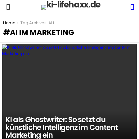
S
Menu
You are here:
Home
Tag Archives: AI im Marketing
AI IM MARKETING
LATEST
STORIES
KI als Ghostwriter: So setzt du
künstliche Intelligenz im Content
Marketing ein