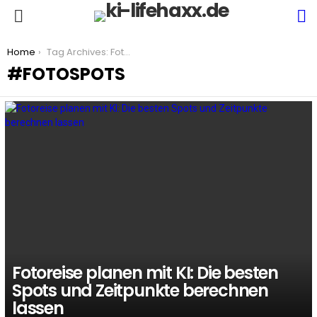
S
Menu
You are here:
Home
Tag Archives: Fotospots
FOTOSPOTS
LATEST
STORIES
Fotoreise planen mit KI: Die besten
Spots und Zeitpunkte berechnen
lassen