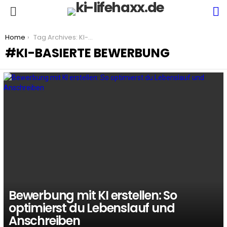
S
Menu
You are here:
Home
Tag Archives: KI-basierte Bewerbung
KI-BASIERTE BEWERBUNG
LATEST
STORIES
Bewerbung mit KI erstellen: So
optimierst du Lebenslauf und
Anschreiben