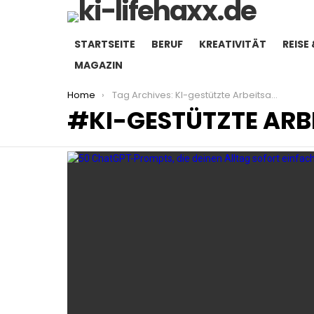
STARTSEITE
BERUF
KREATIVITÄT
REISE 
MAGAZIN
You are here:
Home
Tag Archives: KI-gestützte Arbeitsabläufe
KI-GESTÜTZTE ARB
LATEST
STORIES