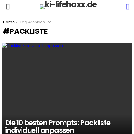
S
Menu
You are here:
Home
Tag Archives: Packliste
PACKLISTE
LATEST
STORIES
Die 10 besten Prompts: Packliste
individuell anpassen