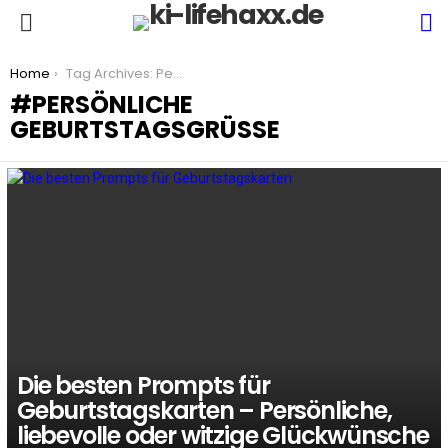
S
Menu
You are here:
Home
Tag Archives: Persönliche Geburtstagsgrüße
PERSÖNLICHE
GEBURTSTAGSGRÜSSE
LATEST
STORIES
Die besten Prompts für
Geburtstagskarten – Persönliche,
liebevolle oder witzige Glückwünsche