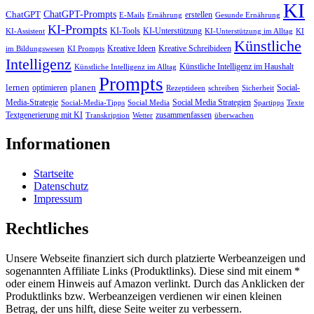
KI
ChatGPT-Prompts
ChatGPT
erstellen
E-Mails
Ernährung
Gesunde Ernährung
KI-Prompts
KI-Tools
KI-Unterstützung
KI-Assistent
KI-Unterstützung im Alltag
KI
Künstliche
Kreative Ideen
Kreative Schreibideen
im Bildungswesen
KI Prompts
Intelligenz
Künstliche Intelligenz im Haushalt
Künstliche Intelligenz im Alltag
Prompts
lernen
planen
optimieren
Social-
Rezeptideen
schreiben
Sicherheit
Media-Strategie
Social Media Strategien
Social-Media-Tipps
Social Media
Spartipps
Texte
Textgenerierung mit KI
zusammenfassen
Transkription
Wetter
überwachen
Informationen
Startseite
Datenschutz
Impressum
Rechtliches
Unsere Webseite finanziert sich durch platzierte Werbeanzeigen und
sogenannten Affiliate Links (Produktlinks). Diese sind mit einem *
oder einem Hinweis auf Amazon verlinkt. Durch das Anklicken der
Produktlinks bzw. Werbeanzeigen verdienen wir einen kleinen
Betrag, der uns hilft, diese Seite weiter zu verbessern.