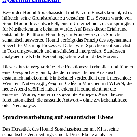
Bevor der Hound Sprachassistent mit KI zum Einsatz kommt, ist es
hilfreich, seine Grundstruktur zu verstehen. Das System wurde von
SoundHound Inc. entwickelt, einem Unternehmen, das ursprünglich
für Musikerkennung bekannt wurde. Auf Basis dieser Erfahrung
entstand die Plattform Houndify, ein Framework, das Sprache
semantisch auswertet. Hound verfolgt das Prinzip des sogenannten
Speech-to-Meaning-Prozesses. Dabei wird Sprache nicht zunächst
in Text umgewandelt und anschließend interpretiert. Stattdessen
analysiert die KI die Bedeutung schon während des Hörens.
Dieser direkte Weg verkürzt die Reaktionszeit erheblich und führt zu
einer Gesprächsdynamik, die dem menschlichen Austausch
erstaunlich nahekommt. Ein Beispiel verdeutlicht den Unterschied:
Wenn ein Nutzer sagt „Zeig mir Cafés in München mit WLAN, die
heute Abend geöffnet haben“, erkennt Hound nicht nur die
einzelnen Wörter, sondern das gesamte Anliegen. Anschließend
folgt automatisch die passende Antwort – ohne Zwischenabfrage
oder Neuanalyse.
Sprachverarbeitung auf semantischer Ebene
Das Herzstück des Hound Sprachassistenten mit KI ist seine
semantische Verarbeitungsschicht. Diese Ebene analysiert