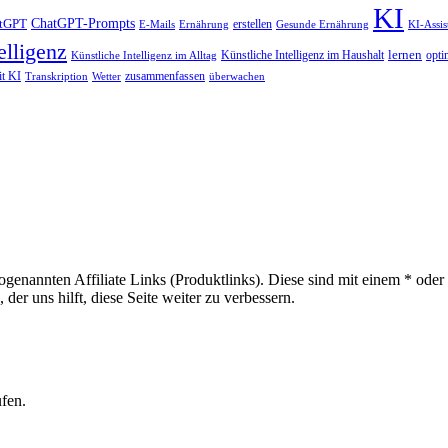
KI
ChatGPT-Prompts
tGPT
erstellen
E-Mails
Ernährung
Gesunde Ernährung
KI-Assis
elligenz
lernen
Künstliche Intelligenz im Haushalt
opti
Künstliche Intelligenz im Alltag
it KI
zusammenfassen
Transkription
Wetter
überwachen
sogenannten Affiliate Links (Produktlinks). Diese sind mit einem * od
er uns hilft, diese Seite weiter zu verbessern.
ufen.