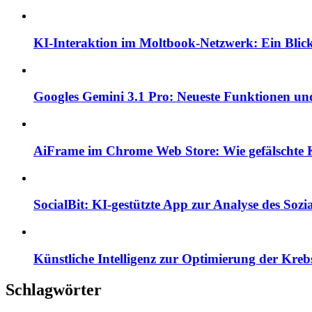
KI-Interaktion im Moltbook-Netzwerk: Ein Blick 
Googles Gemini 3.1 Pro: Neueste Funktionen und
AiFrame im Chrome Web Store: Wie gefälschte K
SocialBit: KI-gestützte App zur Analyse des So
Künstliche Intelligenz zur Optimierung der Kre
Schlagwörter