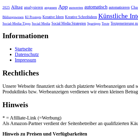
App
automatisch
Alltag
analysieren
Cha
automatisieren
2025
anpassen
auswerten
Künstliche Int
Kreative Ideen
Kreative Schreibideen
Bildungswesen
KI Prompts
Social Media Strategien
Textgenerierung m
Social-Media-Tipps
Social Media
Spartipps
Texte
Informationen
Startseite
Datenschutz
Impressum
Rechtliches
Unsere Webseite finanziert sich durch platzierte Werbeanzeigen und 
Produktlinks bzw. Werbeanzeigen verdienen wir einen kleinen Betrag, d
Hinweis
* = Afilliate-Link (=Werbung)
Als Amazon-Partner verdient der Seitenbetreiber an qualifizierten Kä
Hinweis zu Preisen und Verfügbarkeiten