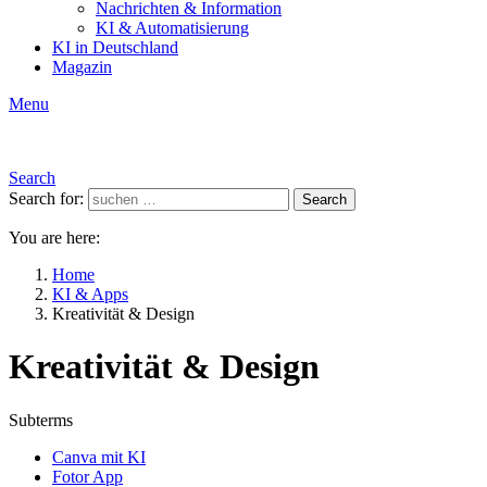
Nachrichten & Information
KI & Automatisierung
KI in Deutschland
Magazin
Menu
Search
Search for:
Search
You are here:
Home
KI & Apps
Kreativität & Design
Kreativität & Design
Subterms
Canva mit KI
Fotor App