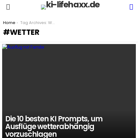
S
Menu
You are here:
Home
Tag Archives: Wetter
WETTER
LATEST
STORIES
Die 10 besten KI Prompts, um
Ausflüge wetterabhängig
vorzuschlagen