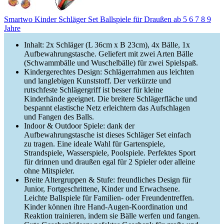
Smartwo Kinder Schläger Set Ballspiele für Draußen ab 5 6 7 8 9
Jahre
Inhalt: 2x Schläger (L 36cm x B 23cm), 4x Bälle, 1x
Aufbewahrungstasche. Geliefert mit zwei Arten Bälle
(Schwammbälle und Wuschelbälle) für zwei Spielspaß.
Kindergerechtes Design: Schlägerrahmen aus leichten
und langlebigen Kunststoff. Der verkürzte und
rutschfeste Schlägergriff ist besser für kleine
Kinderhände geeignet. Die breitere Schlägerfläche und
bespannt elastische Netz erleichtern das Aufschlagen
und Fangen des Balls.
Indoor & Outdoor Spiele: dank der
Aufbewahrungstasche ist dieses Schläger Set einfach
zu tragen. Eine ideale Wahl für Gartenspiele,
Strandspiele, Wasserspiele, Poolspiele. Perfektes Sport
für drinnen und draußen egal für 2 Spieler oder alleine
ohne Mitspieler.
Breite Altergruppen & Stufe: freundliches Design für
Junior, Fortgeschrittene, Kinder und Erwachsene.
Leichte Ballspiele für Familien- oder Freundentreffen.
Kinder können ihre Hand-Augen-Koordination und
Reaktion trainieren, indem sie Bälle werfen und fangen.