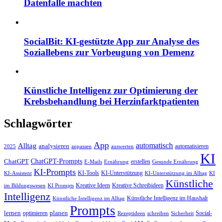
Datenfalle machten
SocialBit: KI-gestützte App zur Analyse des
Soziallebens zur Vorbeugung von Demenz
Künstliche Intelligenz zur Optimierung der
Krebsbehandlung bei Herzinfarktpatienten
Schlagwörter
App
automatisch
Alltag
analysieren
automatisieren
2025
anpassen
auswerten
KI
ChatGPT-Prompts
ChatGPT
erstellen
E-Mails
Ernährung
Gesunde Ernährung
KI-Prompts
KI-Tools
KI-Unterstützung
KI-Assistent
KI-Unterstützung im Alltag
KI
Künstliche
Kreative Ideen
Kreative Schreibideen
im Bildungswesen
KI Prompts
Intelligenz
Künstliche Intelligenz im Haushalt
Künstliche Intelligenz im Alltag
Prompts
lernen
planen
optimieren
Social-
Rezeptideen
schreiben
Sicherheit