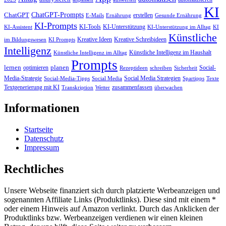
KI
ChatGPT-Prompts
ChatGPT
erstellen
E-Mails
Ernährung
Gesunde Ernährung
KI-Prompts
KI-Tools
KI-Unterstützung
KI-Assistent
KI-Unterstützung im Alltag
KI
Künstliche
Kreative Ideen
Kreative Schreibideen
im Bildungswesen
KI Prompts
Intelligenz
Künstliche Intelligenz im Haushalt
Künstliche Intelligenz im Alltag
Prompts
lernen
planen
optimieren
Social-
Rezeptideen
schreiben
Sicherheit
Media-Strategie
Social Media Strategien
Social-Media-Tipps
Social Media
Spartipps
Texte
Textgenerierung mit KI
zusammenfassen
Transkription
Wetter
überwachen
Informationen
Startseite
Datenschutz
Impressum
Rechtliches
Unsere Webseite finanziert sich durch platzierte Werbeanzeigen und
sogenannten Affiliate Links (Produktlinks). Diese sind mit einem *
oder einem Hinweis auf Amazon verlinkt. Durch das Anklicken der
Produktlinks bzw. Werbeanzeigen verdienen wir einen kleinen