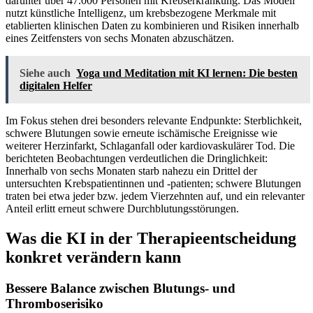
darunter über 47.000 Personen mit Krebserkrankung. Das Modell
nutzt künstliche Intelligenz, um krebsbezogene Merkmale mit
etablierten klinischen Daten zu kombinieren und Risiken innerhalb
eines Zeitfensters von sechs Monaten abzuschätzen.
Siehe auch
Yoga und Meditation mit KI lernen: Die besten
digitalen Helfer
Im Fokus stehen drei besonders relevante Endpunkte: Sterblichkeit,
schwere Blutungen sowie erneute ischämische Ereignisse wie
weiterer Herzinfarkt, Schlaganfall oder kardiovaskulärer Tod. Die
berichteten Beobachtungen verdeutlichen die Dringlichkeit:
Innerhalb von sechs Monaten starb nahezu ein Drittel der
untersuchten Krebspatientinnen und -patienten; schwere Blutungen
traten bei etwa jeder bzw. jedem Vierzehnten auf, und ein relevanter
Anteil erlitt erneut schwere Durchblutungsstörungen.
Was die KI in der Therapieentscheidung
konkret verändern kann
Bessere Balance zwischen Blutungs- und
Thromboserisiko