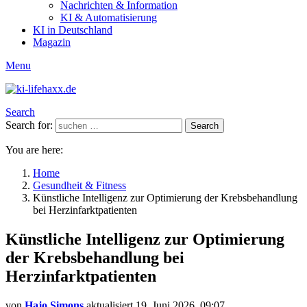
Nachrichten & Information
KI & Automatisierung
KI in Deutschland
Magazin
Menu
Search
Search for:
Search
You are here:
Home
Gesundheit & Fitness
Künstliche Intelligenz zur Optimierung der Krebsbehandlung
bei Herzinfarktpatienten
Künstliche Intelligenz zur Optimierung
der Krebsbehandlung bei
Herzinfarktpatienten
von
Hajo Simons
aktualisiert
19. Juni 2026, 09:07