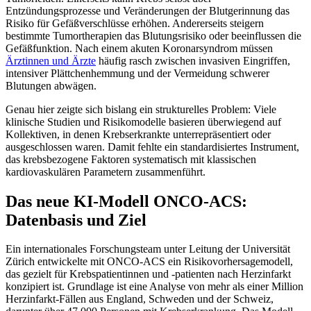
Entzündungsprozesse und Veränderungen der Blutgerinnung das
Risiko für Gefäßverschlüsse erhöhen. Andererseits steigern
bestimmte Tumortherapien das Blutungsrisiko oder beeinflussen die
Gefäßfunktion. Nach einem akuten Koronarsyndrom müssen
Ärztinnen und Ärzte
häufig rasch zwischen invasiven Eingriffen,
intensiver Plättchenhemmung und der Vermeidung schwerer
Blutungen abwägen.
Genau hier zeigte sich bislang ein strukturelles Problem: Viele
klinische Studien und Risikomodelle basieren überwiegend auf
Kollektiven, in denen Krebserkrankte unterrepräsentiert oder
ausgeschlossen waren. Damit fehlte ein standardisiertes Instrument,
das krebsbezogene Faktoren systematisch mit klassischen
kardiovaskulären Parametern zusammenführt.
Das neue KI-Modell ONCO-ACS:
Datenbasis und Ziel
Ein internationales Forschungsteam unter Leitung der Universität
Zürich entwickelte mit ONCO-ACS ein Risikovorhersagemodell,
das gezielt für Krebspatientinnen und -patienten nach Herzinfarkt
konzipiert ist. Grundlage ist eine Analyse von mehr als einer Million
Herzinfarkt-Fällen aus England, Schweden und der Schweiz,