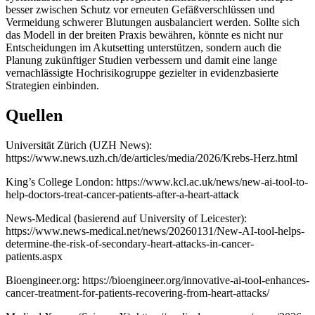
besser zwischen Schutz vor erneuten Gefäßverschlüssen und
Vermeidung schwerer Blutungen ausbalanciert werden. Sollte sich
das Modell in der breiten Praxis bewähren, könnte es nicht nur
Entscheidungen im Akutsetting unterstützen, sondern auch die
Planung zukünftiger Studien verbessern und damit eine lange
vernachlässigte Hochrisikogruppe gezielter in evidenzbasierte
Strategien einbinden.
Quellen
Universität Zürich (UZH News):
https://www.news.uzh.ch/de/articles/media/2026/Krebs-Herz.html
King’s College London: https://www.kcl.ac.uk/news/new-ai-tool-to-
help-doctors-treat-cancer-patients-after-a-heart-attack
News-Medical (basierend auf University of Leicester):
https://www.news-medical.net/news/20260131/New-AI-tool-helps-
determine-the-risk-of-secondary-heart-attacks-in-cancer-
patients.aspx
Bioengineer.org: https://bioengineer.org/innovative-ai-tool-enhances-
cancer-treatment-for-patients-recovering-from-heart-attacks/