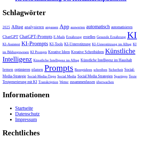
Schlagwörter
App
automatisch
Alltag
analysieren
automatisieren
2025
anpassen
auswerten
KI
ChatGPT-Prompts
ChatGPT
erstellen
E-Mails
Ernährung
Gesunde Ernährung
KI-Prompts
KI-Tools
KI-Unterstützung
KI-Assistent
KI-Unterstützung im Alltag
KI
Künstliche
Kreative Ideen
Kreative Schreibideen
im Bildungswesen
KI Prompts
Intelligenz
Künstliche Intelligenz im Haushalt
Künstliche Intelligenz im Alltag
Prompts
lernen
planen
optimieren
Social-
Rezeptideen
schreiben
Sicherheit
Media-Strategie
Social Media Strategien
Social-Media-Tipps
Social Media
Spartipps
Texte
Textgenerierung mit KI
zusammenfassen
Transkription
Wetter
überwachen
Informationen
Startseite
Datenschutz
Impressum
Rechtliches