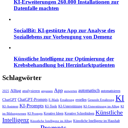
KI-Erweiterungen 260.000 Installationen zur
Datenfalle machten
SocialBit: KI-gestützte App zur Analyse des
Soziallebens zur Vorbeugung von Demenz
Künstliche Intelligenz zur Optimierung der
Krebsbehandlung bei Herzinfarktpatienten
Schlagwörter
App
automatisch
Alltag
analysieren
automatisieren
2025
anpassen
auswerten
KI
ChatGPT-Prompts
ChatGPT
erstellen
E-Mails
Ernährung
Gesunde Ernährung
KI-Prompts
KI-Tools
KI-Unterstützung
KI-Assistent
KI-Unterstützung im Alltag
KI
Künstliche
Kreative Ideen
Kreative Schreibideen
im Bildungswesen
KI Prompts
Intelligenz
Künstliche Intelligenz im Haushalt
Künstliche Intelligenz im Alltag
Prompts