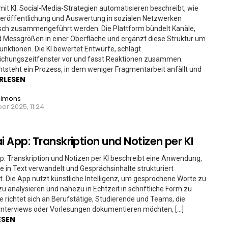
mit KI: Social-Media-Strategien automatisieren beschreibt, wie
Veröffentlichung und Auswertung in sozialen Netzwerken
sch zusammengeführt werden. Die Plattform bündelt Kanäle,
d Messgrößen in einer Oberfläche und ergänzt diese Struktur um
unktionen. Die KI bewertet Entwürfe, schlägt
lichungszeitfenster vor und fasst Reaktionen zusammen.
tsteht ein Prozess, in dem weniger Fragmentarbeit anfällt und
RLESEN
Simons
r 2025, 11:24
ai App: Transkription und Notizen per KI
pp: Transkription und Notizen per KI beschreibt eine Anwendung,
e in Text verwandelt und Gesprächsinhalte strukturiert
t. Die App nutzt künstliche Intelligenz, um gesprochene Worte zu
zu analysieren und nahezu in Echtzeit in schriftliche Form zu
ie richtet sich an Berufstätige, Studierende und Teams, die
Interviews oder Vorlesungen dokumentieren möchten, […]
ESEN