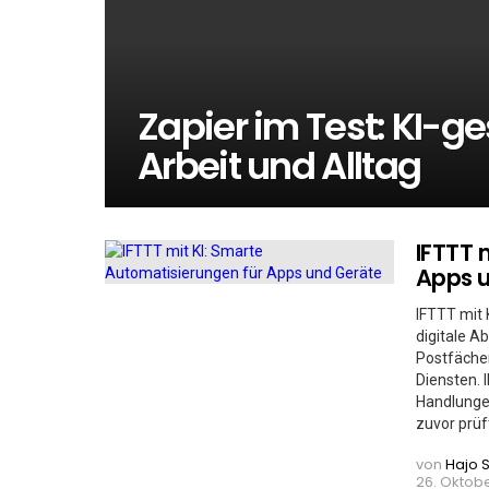
Zapier im Test: KI-ge
Arbeit und Alltag
IFTTT 
Apps 
IFTTT mit 
digitale A
Postfäche
Diensten. 
Handlungen
zuvor prüft
von
Hajo 
26. Oktobe