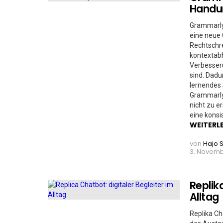
Handu
Grammarly
eine neue 
Rechtschr
kontextabh
Verbesseru
sind. Dadu
lernendes 
Grammarly 
nicht zu er
eine kons
WEITERL
von
Hajo 
3. Novemb
Replika
Alltag
Replika Cha