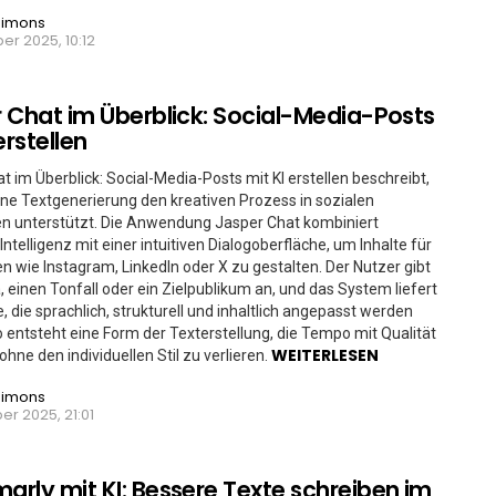
Simons
r 2025, 10:12
 Chat im Überblick: Social-Media-Posts
erstellen
t im Überblick: Social-Media-Posts mit KI erstellen beschreibt,
e Textgenerierung den kreativen Prozess in sozialen
n unterstützt. Die Anwendung Jasper Chat kombiniert
Intelligenz mit einer intuitiven Dialogoberfläche, um Inhalte für
n wie Instagram, LinkedIn oder X zu gestalten. Der Nutzer gibt
 einen Tonfall oder ein Zielpublikum an, und das System liefert
, die sprachlich, strukturell und inhaltlich angepasst werden
 entsteht eine Form der Texterstellung, die Tempo mit Qualität
WEITERLESEN
ohne den individuellen Stil zu verlieren.
Simons
r 2025, 21:01
rly mit KI: Bessere Texte schreiben im