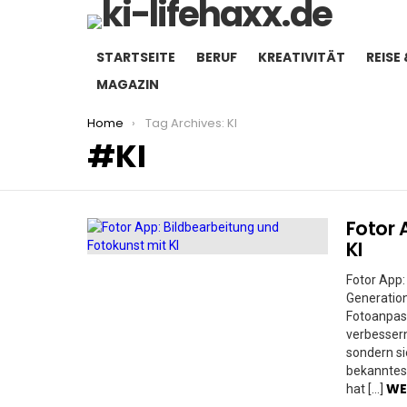
STARTSEITE
BERUF
KREATIVITÄT
REISE 
MAGAZIN
You are here:
Home
Tag Archives: KI
KI
Fotor 
MORE
STORIES
KI
Fotor App:
Generation
Fotoanpass
verbessern 
sondern si
bekanntest
WE
hat […]