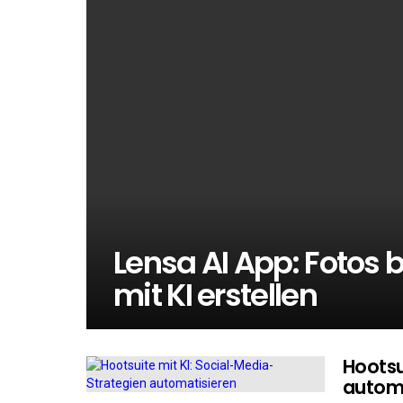
Lensa AI App: Fotos 
mit KI erstellen
Hootsu
automa