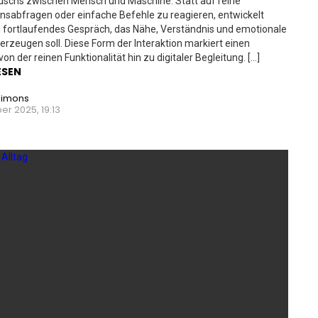
uschs zwischen Mensch und Maschine. Statt auf reine
nsabfragen oder einfache Befehle zu reagieren, entwickelt
n fortlaufendes Gespräch, das Nähe, Verständnis und emotionale
rzeugen soll. Diese Form der Interaktion markiert einen
on der reinen Funktionalität hin zu digitaler Begleitung. […]
ESEN
Simons
r 2025, 19:13