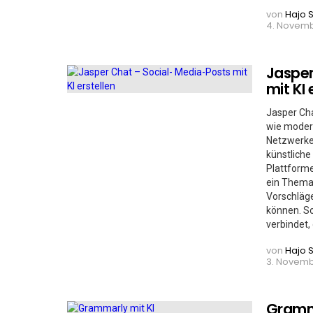
von
Hajo 
4. Novembe
Jasper
mit KI 
Jasper Cha
wie modern
Netzwerke
künstliche 
Plattforme
ein Thema,
Vorschläge
können. So
verbindet, 
von
Hajo 
3. Novembe
Gramma