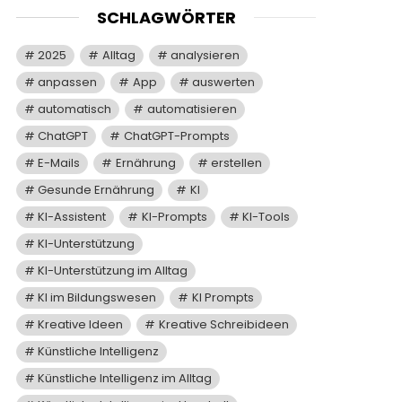
SCHLAGWÖRTER
2025
Alltag
analysieren
anpassen
App
auswerten
automatisch
automatisieren
ChatGPT
ChatGPT-Prompts
E-Mails
Ernährung
erstellen
Gesunde Ernährung
KI
KI-Assistent
KI-Prompts
KI-Tools
KI-Unterstützung
KI-Unterstützung im Alltag
KI im Bildungswesen
KI Prompts
Kreative Ideen
Kreative Schreibideen
Künstliche Intelligenz
Künstliche Intelligenz im Alltag