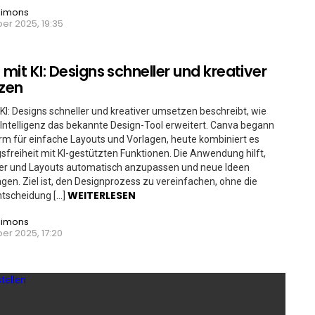
Simons
er 2025, 19:35
mit KI: Designs schneller und kreativer
zen
KI: Designs schneller und kreativer umsetzen beschreibt, wie
 Intelligenz das bekannte Design-Tool erweitert. Canva begann
orm für einfache Layouts und Vorlagen, heute kombiniert es
sfreiheit mit KI-gestützten Funktionen. Die Anwendung hilft,
der und Layouts automatisch anzupassen und neue Ideen
gen. Ziel ist, den Designprozess zu vereinfachen, ohne die
WEITERLESEN
ntscheidung […]
Simons
er 2025, 17:20