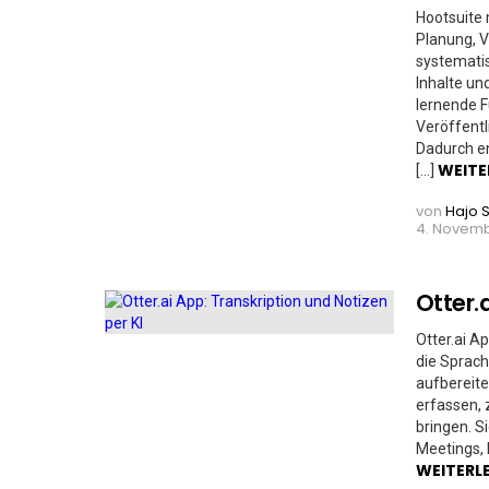
Hootsuite 
Planung, 
systemati
Inhalte un
lernende F
Veröffent
Dadurch en
WEITE
[…]
von
Hajo 
4. Novembe
Otter.
Otter.ai A
die Sprach
aufbereite
erfassen, 
bringen. S
Meetings, 
WEITERL