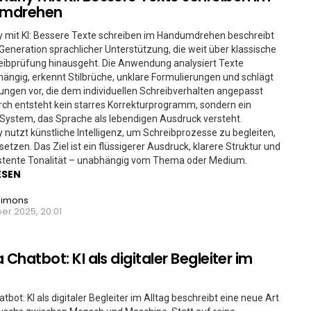
mdrehen
 mit KI: Bessere Texte schreiben im Handumdrehen beschreibt
Generation sprachlicher Unterstützung, die weit über klassische
eibprüfung hinausgeht. Die Anwendung analysiert Texte
ängig, erkennt Stilbrüche, unklare Formulierungen und schlägt
ngen vor, die dem individuellen Schreibverhalten angepasst
rch entsteht kein starres Korrekturprogramm, sondern ein
System, das Sprache als lebendigen Ausdruck versteht.
nutzt künstliche Intelligenz, um Schreibprozesse zu begleiten,
setzen. Das Ziel ist ein flüssigerer Ausdruck, klarere Struktur und
istente Tonalität – unabhängig vom Thema oder Medium.
ESEN
Simons
er 2025, 20:01
 Chatbot: KI als digitaler Begleiter im
tbot: KI als digitaler Begleiter im Alltag beschreibt eine neue Art