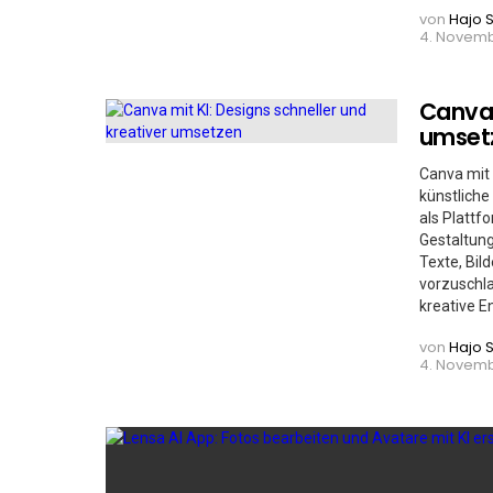
von
Hajo 
4. Novemb
Canva 
umset
Canva mit 
künstliche
als Plattf
Gestaltung
Texte, Bil
vorzuschla
kreative E
von
Hajo 
4. Novemb