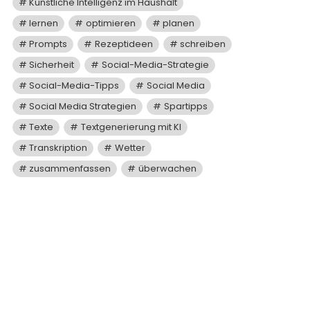
Künstliche Intelligenz im Haushalt
lernen
optimieren
planen
Prompts
Rezeptideen
schreiben
Sicherheit
Social-Media-Strategie
Social-Media-Tipps
Social Media
Social Media Strategien
Spartipps
Texte
Textgenerierung mit KI
Transkription
Wetter
zusammenfassen
überwachen