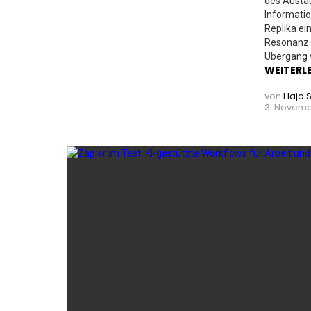
des Austa
Informatio
Replika ei
Resonanz e
Übergang v
WEITERL
von
Hajo 
3. Novembe