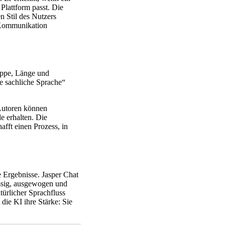
Plattform passt. Die
n Stil des Nutzers
a-Kommunikation
ruppe, Länge und
ne sachliche Sprache“
. Autoren können
e erhalten. Die
fft einen Prozess, in
e Ergebnisse. Jasper Chat
üssig, ausgewogen und
ürlicher Sprachfluss
die KI ihre Stärke: Sie