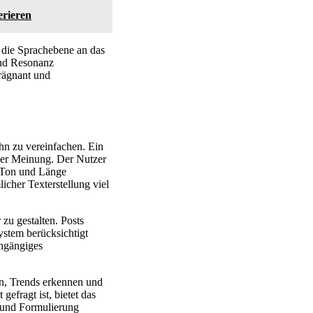
erieren
nn die Sprachebene an das
und Resonanz
rägnant und
ihn zu vereinfachen. Ein
iner Meinung. Der Nutzer
n Ton und Länge
icher Texterstellung viel
zu gestalten. Posts
ystem berücksichtigt
chgängiges
en, Trends erkennen und
efragt ist, bietet das
 und Formulierung