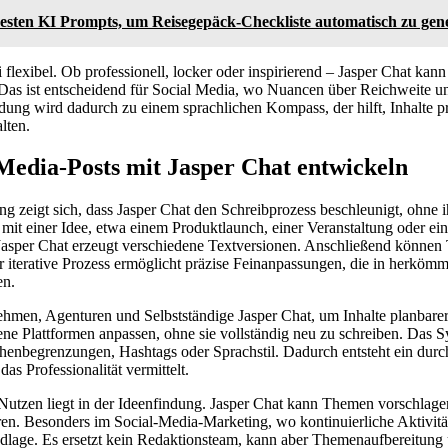
besten KI Prompts, um Reisegepäck-Checkliste automatisch zu gen
i flexibel. Ob professionell, locker oder inspirierend – Jasper Chat ka
Das ist entscheidend für Social Media, wo Nuancen über Reichweite 
ung wird dadurch zu einem sprachlichen Kompass, der hilft, Inhalte p
lten.
-Media-Posts mit Jasper Chat entwickeln
ng zeigt sich, dass Jasper Chat den Schreibprozess beschleunigt, ohne 
 mit einer Idee, etwa einem Produktlaunch, einer Veranstaltung oder e
d Jasper Chat erzeugt verschiedene Textversionen. Anschließend könne
 iterative Prozess ermöglicht präzise Feinanpassungen, die in herkömml
en.
hmen, Agenturen und Selbstständige Jasper Chat, um Inhalte planbarer 
dene Plattformen anpassen, ohne sie vollständig neu zu schreiben. Das S
chenbegrenzungen, Hashtags oder Sprachstil. Dadurch entsteht ein dur
s Professionalität vermittelt.
 Nutzen liegt in der Ideenfindung. Jasper Chat kann Themen vorschlag
ren. Besonders im Social-Media-Marketing, wo kontinuierliche Aktivität g
ndlage. Es ersetzt kein Redaktionsteam, kann aber Themenaufbereitung