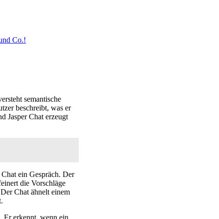
 und Co.!
versteht semantische
zer beschreibt, was er
nd Jasper Chat erzeugt
r Chat ein Gespräch. Der
feinert die Vorschläge
. Der Chat ähnelt einem
.
z. Er erkennt, wenn ein