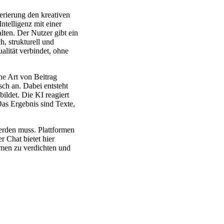
erierung den kreativen
ntelligenz mit einer
lten. Der Nutzer gibt ein
h, strukturell und
alität verbindet, ohne
he Art von Beitrag
sch an. Dabei entsteht
ildet. Die KI reagiert
Das Ergebnis sind Texte,
rden muss. Plattformen
r Chat bietet hier
men zu verdichten und