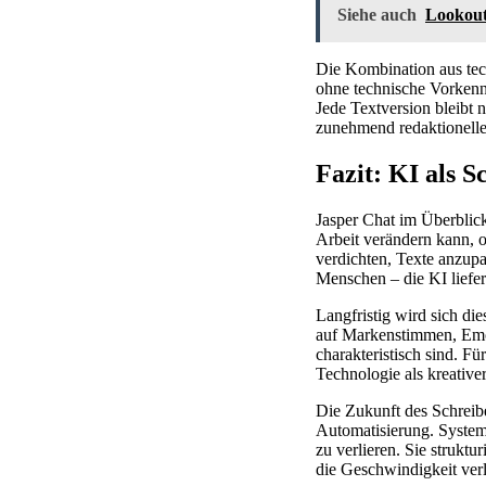
Siehe auch
Lookout
Die Kombination aus tec
ohne technische Vorkenn
Jede Textversion bleibt 
zunehmend redaktionelle 
Fazit: KI als S
Jasper Chat im Überblick:
Arbeit verändern kann, oh
verdichten, Texte anzup
Menschen – die KI liefer
Langfristig wird sich d
auf Markenstimmen, Emot
charakteristisch sind. F
Technologie als kreativer
Die Zukunft des Schreibe
Automatisierung. Systeme
zu verlieren. Sie strukt
die Geschwindigkeit verl