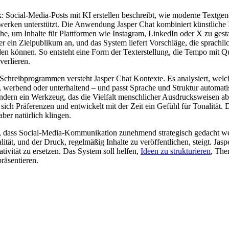
: Social-Media-Posts mit KI erstellen beschreibt, wie moderne Textgen
werken unterstützt. Die Anwendung Jasper Chat kombiniert künstliche I
che, um Inhalte für Plattformen wie Instagram, LinkedIn oder X zu gesta
r ein Zielpublikum an, und das System liefert Vorschläge, die sprachlic
den können. So entsteht eine Form der Texterstellung, die Tempo mit Qu
verlieren.
Schreibprogrammen versteht Jasper Chat Kontexte. Es analysiert, welc
iv, werbend oder unterhaltend – und passt Sprache und Struktur automati
 sondern ein Werkzeug, das die Vielfalt menschlicher Ausdrucksweisen abb
ich Präferenzen und entwickelt mit der Zeit ein Gefühl für Tonalität. 
 aber natürlich klingen.
, dass Social-Media-Kommunikation zunehmend strategisch gedacht we
ität, und der Druck, regelmäßig Inhalte zu veröffentlichen, steigt. Jaspe
tivität zu ersetzen. Das System soll helfen,
Ideen zu strukturieren
, The
räsentieren.