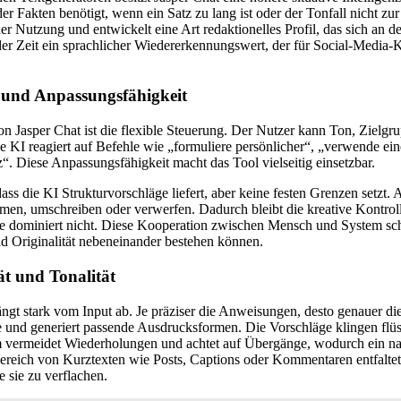
r Fakten benötigt, wenn ein Satz zu lang ist oder der Tonfall nicht zur 
r Nutzung und entwickelt eine Art redaktionelles Profil, das sich an de
 der Zeit ein sprachlicher Wiedererkennungswert, der für Social-Medi
 und Anpassungsfähigkeit
n Jasper Chat ist die flexible Steuerung. Der Nutzer kann Ton, Zielg
ie KI reagiert auf Befehle wie „formuliere persönlicher“, „verwende ei
z“. Diese Anpassungsfähigkeit macht das Tool vielseitig einsetzbar.
 dass die KI Strukturvorschläge liefert, aber keine festen Grenzen setzt
en, umschreiben oder verwerfen. Dadurch bleibt die kreative Kontroll
ie dominiert nicht. Diese Kooperation zwischen Mensch und System scha
 Originalität nebeneinander bestehen können.
ät und Tonalität
ängt stark vom Input ab. Je präziser die Anweisungen, desto genauer di
fe und generiert passende Ausdrucksformen. Die Vorschläge klingen fl
m vermeidet Wiederholungen und achtet auf Übergänge, wodurch ein nat
ereich von Kurztexten wie Posts, Captions oder Kommentaren entfaltet 
e sie zu verflachen.