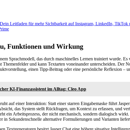
Dein Leitfaden für mehr Sichtbarkeit auf Instagram, LinkedIn, TikTok
au, Funktionen und Wirkung
einem Sprachmodell, das durch maschinelles Lernen trainiert wurde. Es 
Themenfelder und kann Textarten voneinander unterscheiden. Der Nut
uktvorstellung, einen Tipp-Beitrag oder eine persönliche Reflexion – u
cher KI-Finanzassistent im Alltag: Cleo App
uht auf einer Interaktion: Statt einer starren Eingabemaske führt Jaspe
Absicht, das System stellt Rückfragen, um Kontext zu erfassen, und ver
eht ein Arbeitsprozess, der nicht mechanisch, sondern dialogisch wirkt
er in Sekundenschnelle alternative Formulierungen und Varianten liefert
en Textgeneratoren besitzt Jasper Chat eine höhere situative Intelligen