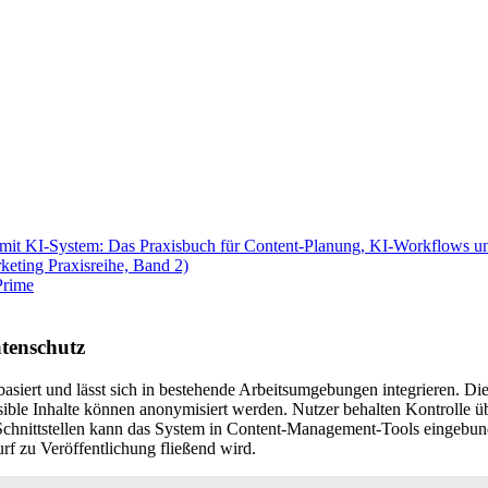
 mit KI-System: Das Praxisbuch für Content-Planung, KI-Workflows u
keting Praxisreihe, Band 2)
tenschutz
basiert und lässt sich in bestehende Arbeitsumgebungen integrieren. Di
ensible Inhalte können anonymisiert werden. Nutzer behalten Kontrolle 
Schnittstellen kann das System in Content-Management-Tools eingebu
f zu Veröffentlichung fließend wird.