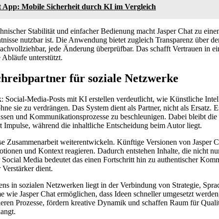
 App: Mobile Sicherheit durch KI im Vergleich
hnischer Stabilität und einfacher Bedienung macht Jasper Chat zu ein
tnisse nutzbar ist. Die Anwendung bietet zugleich Transparenz über de
nachvollziehbar, jede Änderung überprüfbar. Das schafft Vertrauen in ei
Abläufe unterstützt.
chreibpartner für soziale Netzwerke
 Social-Media-Posts mit KI erstellen verdeutlicht, wie Künstliche Intel
ne sie zu verdrängen. Das System dient als Partner, nicht als Ersatz. Es
assen und Kommunikationsprozesse zu beschleunigen. Dabei bleibt die
t Impulse, während die inhaltliche Entscheidung beim Autor liegt.
iese Zusammenarbeit weiterentwickeln. Künftige Versionen von Jasper C
ionen und Kontext reagieren. Dadurch entstehen Inhalte, die nicht nur
ür Social Media bedeutet das einen Fortschritt hin zu authentischer Kom
 Verstärker dient.
ns in sozialen Netzwerken liegt in der Verbindung von Strategie, Spr
 wie Jasper Chat ermöglichen, dass Ideen schneller umgesetzt werden, 
urieren Prozesse, fördern kreative Dynamik und schaffen Raum für Qual
angt.