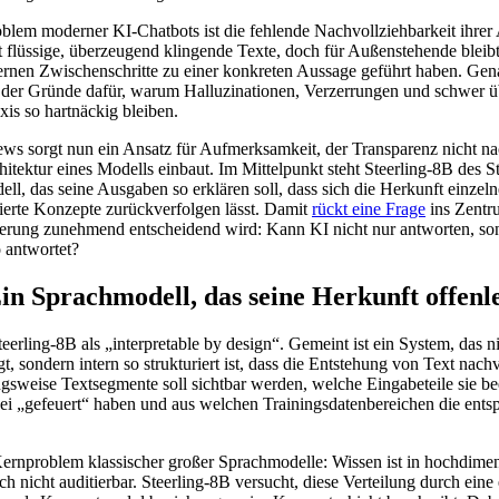
blem moderner KI-Chatbots ist die fehlende Nachvollziehbarkeit ihrer
t flüssige, überzeugend klingende Texte, doch für Außenstehende bleib
ternen Zwischenschritte zu einer konkreten Aussage geführt haben. Ge
er der Gründe dafür, warum Halluzinationen, Verzerrungen und schwer 
is so hartnäckig bleiben.
ws sorgt nun ein Ansatz für Aufmerksamkeit, der Transparenz nicht nac
chitektur eines Modells einbaut. Im Mittelpunkt steht Steerling-8B des S
, das seine Ausgaben so erklären soll, dass sich die Herkunft einzelne
ierte Konzepte zurückverfolgen lässt. Damit
rückt eine Frage
ins Zentr
erung zunehmend entscheidend wird: Kann KI nicht nur antworten, son
 antwortet?
Ein Sprachmodell, das seine Herkunft offenl
eerling-8B als „interpretable by design“. Gemeint ist ein System, das n
t, sondern intern so strukturiert ist, dass die Entstehung von Text nach
sweise Textsegmente soll sichtbar werden, welche Eingabeteile sie be
i „gefeuert“ haben und aus welchen Trainingsdatenbereichen die ent
 Kernproblem klassischer großer Sprachmodelle: Wissen ist in hochdime
sch nicht auditierbar. Steerling-8B versucht, diese Verteilung durch ein