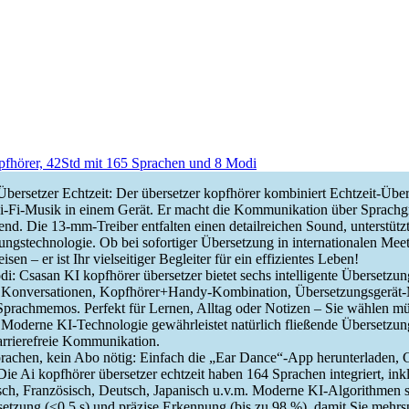
pfhörer, 42Std mit 165 Sprachen und 8 Modi
bersetzer Echtzeit: Der übersetzer kopfhörer kombiniert Echtzeit-Über
i-Fi-Musik in einem Gerät. Er macht die Kommunikation über Sprach
ßend. Die 13-mm-Treiber entfalten einen detailreichen Sound, unterstü
ngstechnologie. Ob bei sofortiger Übersetzung in internationalen Mee
en – er ist Ihr vielseitiger Begleiter für ein effizientes Leben!
i: Csasan KI kopfhörer übersetzer bietet sechs intelligente Übersetzu
ie Konversationen, Kopfhörer+Handy-Kombination, Übersetzungsgerät
prachmemos. Perfekt für Lernen, Alltag oder Notizen – Sie wählen m
Moderne KI-Technologie gewährleistet natürlich fließende Übersetzung
arrierefreie Kommunikation.
prachen, kein Abo nötig: Einfach die „Ear Dance“-App herunterladen, 
Die Ai kopfhörer übersetzer echtzeit haben 164 Sprachen integriert, ink
sch, Französisch, Deutsch, Japanisch u.v.m. Moderne KI-Algorithmen s
setzung (<0,5 s) und präzise Erkennung (bis zu 98 %), damit Sie mehrs