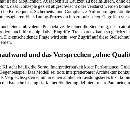
unkt ist die Möglichkeit, Ausgaben zur Laufzeit zu beeinflussen, ohne 
etont, dass Konzepte gezielt abgeschwächt oder verstärkt werden könne
ktische Konsequenz: Sicherheits- und Compliance-Anforderungen könnte
rhersagbaren Fine-Tuning-Prozessen hin zu präziseren Eingriffen vers
 auch eine ambivalente Perspektive. Je feiner die Steuerung, desto attrak
sondern auch für manipulative Eingriffe. Transparenz kann so gleichze
. Die entscheidende Frage wird sein, wer Zugriff auf diese Stellschrau
werden.
naufwand und das Versprechen „ohne Qualit
 KI steht häufig die Sorge, Interpretierbarkeit koste Performance. Guid
 Gegenbeispiel: Das Modell sei trotz interpretierbarer Architektur konk
als Vergleichssysteme, um in einen ähnlichen Leistungsbereich zu ko
 die Branche bislang stark über Skalierung definiert: mehr Parameter,