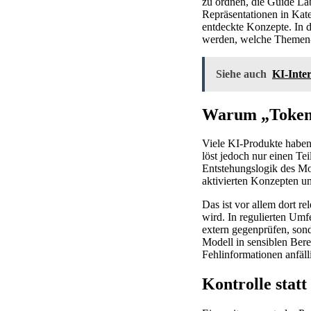
zu ordnen, die Guide La
Repräsentationen in Kat
entdeckte Konzepte. In d
werden, welche Themen- 
Siehe auch
KI-Inte
Warum „Token-P
Viele KI-Produkte haben
löst jedoch nur einen Te
Entstehungslogik des Mod
aktivierten Konzepten un
Das ist vor allem dort re
wird. In regulierten Umf
extern gegenprüfen, sond
Modell in sensiblen Berei
Fehlinformationen anfäll
Kontrolle stat