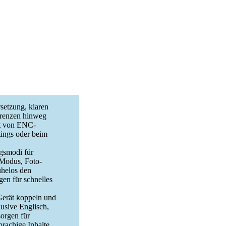
setzung, klaren
grenzen hinweg
tzt von ENC-
tings oder beim
ngsmodi für
-Modus, Foto-
ühelos den
en für schnelles
Gerät koppeln und
lusive Englisch,
orgen für
prachige Inhalte