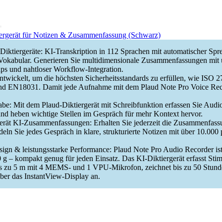
ergerät für Notizen & Zusammenfassung (Schwarz)
 Diktiergeräte: KI-Transkription in 112 Sprachen mit automatischer Sp
okabular. Generieren Sie multidimensionale Zusammenfassungen mit 
s und nahtloser Workflow-Integration.
ntwickelt, um die höchsten Sicherheitsstandards zu erfüllen, wie ISO 
EN18031. Damit jede Aufnahme mit dem Plaud Note Pro Voice Reco
be: Mit dem Plaud-Diktiergerät mit Schreibfunktion erfassen Sie Audi
und heben wichtige Stellen im Gespräch für mehr Kontext hervor.
ät KI-Zusammenfassungen: Erhalten Sie jederzeit die Zusammenfassu
ln Sie jedes Gespräch in klare, strukturierte Notizen mit über 10.000 
sign & leistungsstarke Performance: Plaud Note Pro Audio Recorder is
 g – kompakt genug für jeden Einsatz. Das KI-Diktiergerät erfasst Sti
s zu 5 m mit 4 MEMS- und 1 VPU-Mikrofon, zeichnet bis zu 50 Stunde
über das InstantView-Display an.