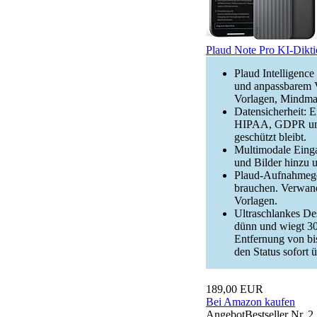
Plaud Note Pro KI-Dikti
Plaud Intelligence
und anpassbarem V
Vorlagen, Mindmap
Datensicherheit: E
HIPAA, GDPR und 
geschützt bleibt.
Multimodale Einga
und Bilder hinzu 
Plaud-Aufnahmeger
brauchen. Verwande
Vorlagen.
Ultraschlankes De
dünn und wiegt 30
Entfernung von bi
den Status sofort 
189,00 EUR
Bei Amazon kaufen
Angebot
Bestseller Nr. 2