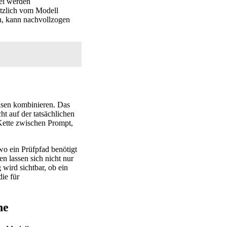
ei werden
ätzlich vom Modell
en, kann nachvollzogen
isen kombinieren. Das
ht auf der tatsächlichen
 Kette zwischen Prompt,
 wo ein Prüfpfad benötigt
n lassen sich nicht nur
wird sichtbar, ob ein
die für
ne