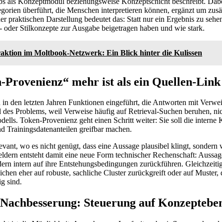
bs als Konzeptmodul beziehungsweise Konzeptschicht beschreibt. Dab
egorien überführt, die Menschen interpretieren können, ergänzt um zus
er praktischen Darstellung bedeutet das: Statt nur ein Ergebnis zu seh
oder Stilkonzepte zur Ausgabe beigetragen haben und wie stark.
raktion im Moltbook-Netzwerk: Ein Blick hinter die Kulissen
rovenienz“ mehr ist als ein Quellen-Link
 in den letzten Jahren Funktionen eingeführt, die Antworten mit Verwe
il des Problems, weil Verweise häufig auf Retrieval-Suchen beruhen, nic
ells. Token-Provenienz geht einen Schritt weiter: Sie soll die interne
d Trainingsdatenanteilen greifbar machen.
levant, wo es nicht genügt, dass eine Aussage plausibel klingt, sondern
eldern entsteht damit eine neue Form technischer Rechenschaft: Aussage
ern intern auf ihre Entstehungsbedingungen zurückführen. Gleichzeitig 
chen eher auf robuste, sachliche Cluster zurückgreift oder auf Muster, 
ig sind.
t Nachbesserung: Steuerung auf Konzeptebe