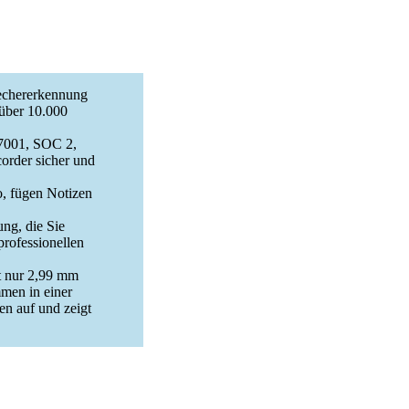
rechererkennung
über 10.000
27001, SOC 2,
rder sicher und
o, fügen Notizen
ng, die Sie
professionellen
t nur 2,99 mm
mmen in einer
n auf und zeigt