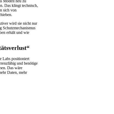
das Modell neu zu
n. Das klingt technisch,
n sich von
chieben.
tiver wird sie nicht nur
itig Schutzmechanismus
ben erhält und wie
ätsverlust“
e Labs positioniert
urrenzfähig und benötige
mmen. Das wäre
 mehr Daten, mehr