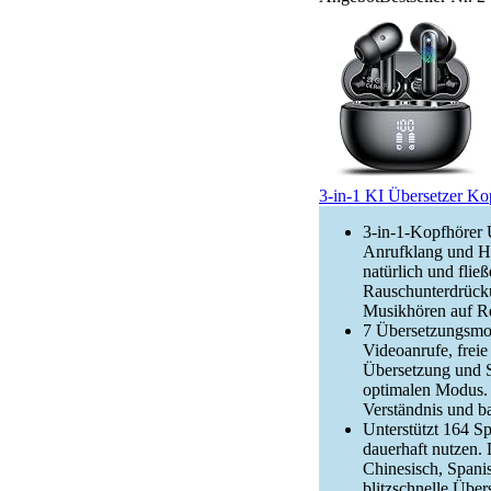
3-in-1 KI Übersetzer Ko
3-in-1-Kopfhörer Ü
Anrufklang und H
natürlich und flie
Rauschunterdrücku
Musikhören auf Reis
7 Übersetzungsmod
Videoanrufe, fre
Übersetzung und S
optimalen Modus. 
Verständnis und b
Unterstützt 164 S
dauerhaft nutzen. 
Chinesisch, Spani
blitzschnelle Über