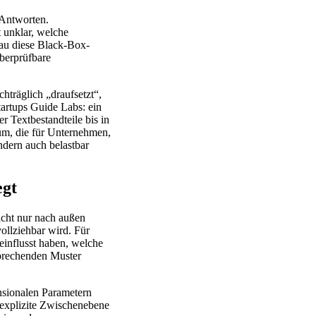
 Antworten.
t unklar, welche
nau diese Black-Box-
überprüfbare
hträglich „draufsetzt“,
tartups Guide Labs: ein
r Textbestandteile bis in
um, die für Unternehmen,
dern auch belastbar
egt
icht nur nach außen
vollziehbar wird. Für
einflusst haben, welche
sprechenden Muster
nsionalen Parametern
e explizite Zwischenebene