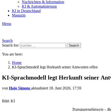
Nachrichten & Information
KI & Automatisierung
KI in Deutschland
Magazin
Menu
Search
Search for:
Search
You are here:
Home
KI-Sprachmodell legt Herkunft seiner Antworten offen
KI-Sprachmodell legt Herkunft seiner Ant
von
Hajo Simons
aktualisiert
18. Juni 2026, 17:59
Bild: KI
Transparenzhinweis – Bei