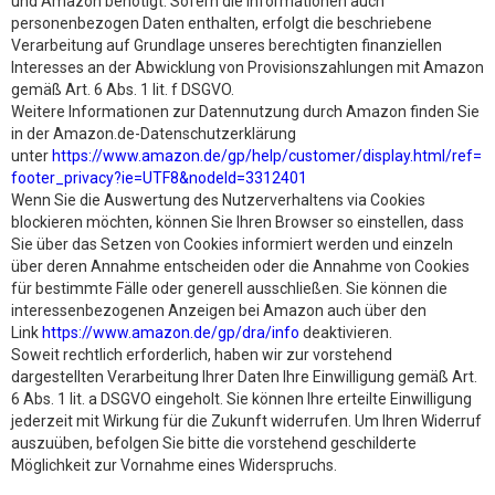
und Amazon benötigt. Sofern die Informationen auch
personenbezogen Daten enthalten, erfolgt die beschriebene
Verarbeitung auf Grundlage unseres berechtigten finanziellen
Interesses an der Abwicklung von Provisionszahlungen mit Amazon
gemäß Art. 6 Abs. 1 lit. f DSGVO.
Weitere Informationen zur Datennutzung durch Amazon finden Sie
in der Amazon.de-Datenschutzerklärung
unter
https://www.amazon.de/gp/help/customer/display.html/ref=
footer_privacy?ie=UTF8&nodeId=3312401
Wenn Sie die Auswertung des Nutzerverhaltens via Cookies
blockieren möchten, können Sie Ihren Browser so einstellen, dass
Sie über das Setzen von Cookies informiert werden und einzeln
über deren Annahme entscheiden oder die Annahme von Cookies
für bestimmte Fälle oder generell ausschließen. Sie können die
interessenbezogenen Anzeigen bei Amazon auch über den
Link
https://www.amazon.de/gp/dra/info
deaktivieren.
Soweit rechtlich erforderlich, haben wir zur vorstehend
dargestellten Verarbeitung Ihrer Daten Ihre Einwilligung gemäß Art.
6 Abs. 1 lit. a DSGVO eingeholt. Sie können Ihre erteilte Einwilligung
jederzeit mit Wirkung für die Zukunft widerrufen. Um Ihren Widerruf
auszuüben, befolgen Sie bitte die vorstehend geschilderte
Möglichkeit zur Vornahme eines Widerspruchs.