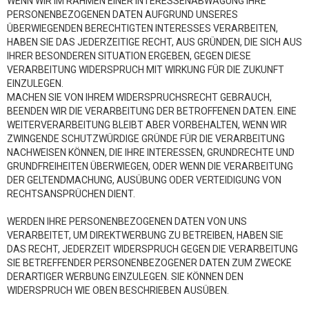
WENN WIR IM RAHMEN EINER INTERESSENABWÄGUNG IHRE
PERSONENBEZOGENEN DATEN AUFGRUND UNSERES
ÜBERWIEGENDEN BERECHTIGTEN INTERESSES VERARBEITEN,
HABEN SIE DAS JEDERZEITIGE RECHT, AUS GRÜNDEN, DIE SICH AUS
IHRER BESONDEREN SITUATION ERGEBEN, GEGEN DIESE
VERARBEITUNG WIDERSPRUCH MIT WIRKUNG FÜR DIE ZUKUNFT
EINZULEGEN.
MACHEN SIE VON IHREM WIDERSPRUCHSRECHT GEBRAUCH,
BEENDEN WIR DIE VERARBEITUNG DER BETROFFENEN DATEN. EINE
WEITERVERARBEITUNG BLEIBT ABER VORBEHALTEN, WENN WIR
ZWINGENDE SCHUTZWÜRDIGE GRÜNDE FÜR DIE VERARBEITUNG
NACHWEISEN KÖNNEN, DIE IHRE INTERESSEN, GRUNDRECHTE UND
GRUNDFREIHEITEN ÜBERWIEGEN, ODER WENN DIE VERARBEITUNG
DER GELTENDMACHUNG, AUSÜBUNG ODER VERTEIDIGUNG VON
RECHTSANSPRÜCHEN DIENT.
WERDEN IHRE PERSONENBEZOGENEN DATEN VON UNS
VERARBEITET, UM DIREKTWERBUNG ZU BETREIBEN, HABEN SIE
DAS RECHT, JEDERZEIT WIDERSPRUCH GEGEN DIE VERARBEITUNG
SIE BETREFFENDER PERSONENBEZOGENER DATEN ZUM ZWECKE
DERARTIGER WERBUNG EINZULEGEN. SIE KÖNNEN DEN
WIDERSPRUCH WIE OBEN BESCHRIEBEN AUSÜBEN.