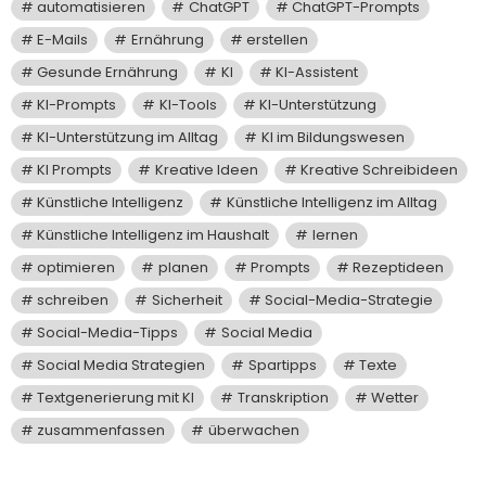
automatisieren
ChatGPT
ChatGPT-Prompts
E-Mails
Ernährung
erstellen
Gesunde Ernährung
KI
KI-Assistent
KI-Prompts
KI-Tools
KI-Unterstützung
KI-Unterstützung im Alltag
KI im Bildungswesen
KI Prompts
Kreative Ideen
Kreative Schreibideen
Künstliche Intelligenz
Künstliche Intelligenz im Alltag
Künstliche Intelligenz im Haushalt
lernen
optimieren
planen
Prompts
Rezeptideen
schreiben
Sicherheit
Social-Media-Strategie
Social-Media-Tipps
Social Media
Social Media Strategien
Spartipps
Texte
Textgenerierung mit KI
Transkription
Wetter
zusammenfassen
überwachen