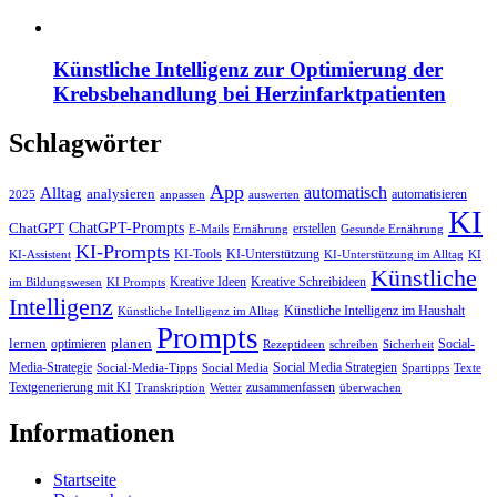
Künstliche Intelligenz zur Optimierung der
Krebsbehandlung bei Herzinfarktpatienten
Schlagwörter
App
automatisch
Alltag
analysieren
automatisieren
2025
anpassen
auswerten
KI
ChatGPT-Prompts
ChatGPT
erstellen
E-Mails
Ernährung
Gesunde Ernährung
KI-Prompts
KI-Tools
KI-Unterstützung
KI-Assistent
KI-Unterstützung im Alltag
KI
Künstliche
Kreative Ideen
Kreative Schreibideen
im Bildungswesen
KI Prompts
Intelligenz
Künstliche Intelligenz im Haushalt
Künstliche Intelligenz im Alltag
Prompts
lernen
planen
optimieren
Social-
Rezeptideen
schreiben
Sicherheit
Media-Strategie
Social Media Strategien
Social-Media-Tipps
Social Media
Spartipps
Texte
Textgenerierung mit KI
zusammenfassen
Transkription
Wetter
überwachen
Informationen
Startseite