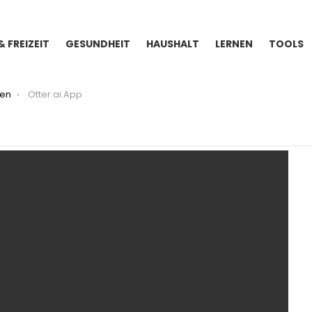
& FREIZEIT
GESUNDHEIT
HAUSHALT
LERNEN
TOOLS
ien
Otter.ai App