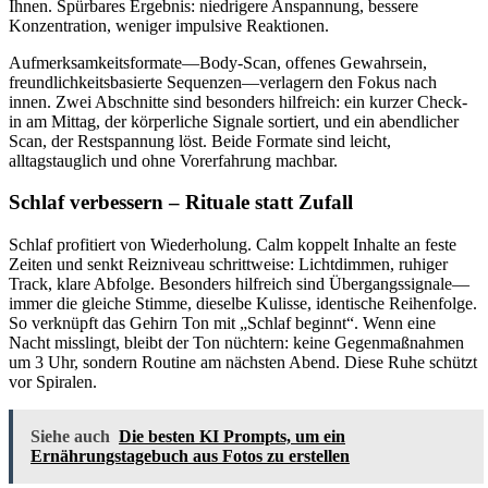
Ihnen. Spürbares Ergebnis: niedrigere Anspannung, bessere
Konzentration, weniger impulsive Reaktionen.
Aufmerksamkeitsformate—Body-Scan, offenes Gewahrsein,
freundlichkeitsbasierte Sequenzen—verlagern den Fokus nach
innen. Zwei Abschnitte sind besonders hilfreich: ein kurzer Check-
in am Mittag, der körperliche Signale sortiert, und ein abendlicher
Scan, der Restspannung löst. Beide Formate sind leicht,
alltagstauglich und ohne Vorerfahrung machbar.
Schlaf verbessern – Rituale statt Zufall
Schlaf profitiert von Wiederholung. Calm koppelt Inhalte an feste
Zeiten und senkt Reizniveau schrittweise: Lichtdimmen, ruhiger
Track, klare Abfolge. Besonders hilfreich sind Übergangssignale—
immer die gleiche Stimme, dieselbe Kulisse, identische Reihenfolge.
So verknüpft das Gehirn Ton mit „Schlaf beginnt“. Wenn eine
Nacht misslingt, bleibt der Ton nüchtern: keine Gegenmaßnahmen
um 3 Uhr, sondern Routine am nächsten Abend. Diese Ruhe schützt
vor Spiralen.
Siehe auch
Die besten KI Prompts, um ein
Ernährungstagebuch aus Fotos zu erstellen