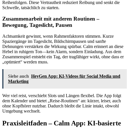
Reihenfolgen. Diese Vertrautheit reduziert Reibung und senkt die
Schwelle, tatsächlich zu starten.
Zusammenarbeit mit anderen Routinen –
Bewegung, Tageslicht, Pausen
Achtsamkeit gewinnt, wenn Rahmenfaktoren stimmen. Kurze
Spaziergänge im Tageslicht, Bildschirmpausen und sanfte
Dehnungen verstärken die Wirkung spürbar. Calm erinnert an diese
Hebel in ruhigem Ton—kein Alarm, sondern Einladung. Aus dem
Zusammenspiel entsteht ein Tag, der tragfähiger wirkt, ohne dass er
„optimiert“ werden muss.
Siehe auch
HeyGen App: KI-Videos für Social Media und
Marketing
Wer viel reist, verschiebt Slots und Längen flexibel. Die App folgt
dem Kalender und bietet „Reise-Routinen“ an: kürzer, leiser, auch
ohne Kopfhörer nutzbar. Dadurch bleibt die Linie intakt, obwohl
Umgebung wechselt.
Praxisleitfaden – Calm App: KI-basierte