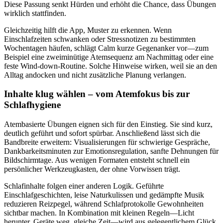
Diese Passung senkt Hürden und erhöht die Chance, dass Übungen
wirklich stattfinden.
Gleichzeitig hilft die App, Muster zu erkennen. Wenn
Einschlafzeiten schwanken oder Stressnotizen zu bestimmten
Wochentagen häufen, schlägt Calm kurze Gegenanker vor—zum
Beispiel eine zweiminütige Atemsequenz am Nachmittag oder eine
feste Wind-down-Routine. Solche Hinweise wirken, weil sie an den
Alltag andocken und nicht zusätzliche Planung verlangen.
Inhalte klug wählen – vom Atemfokus bis zur
Schlafhygiene
Atembasierte Übungen eignen sich für den Einstieg. Sie sind kurz,
deutlich geführt und sofort spürbar. Anschließend lässt sich die
Bandbreite erweitern: Visualisierungen für schwierige Gespräche,
Dankbarkeitsminuten zur Emotionsregulation, sanfte Dehnungen für
Bildschirmtage. Aus wenigen Formaten entsteht schnell ein
persönlicher Werkzeugkasten, der ohne Vorwissen trägt.
Schlafinhalte folgen einer anderen Logik. Geführte
Einschlafgeschichten, leise Naturkulissen und gedämpfte Musik
reduzieren Reizpegel, während Schlafprotokolle Gewohnheiten
sichtbar machen. In Kombination mit kleinen Regeln—Licht
herunter, Geräte weg, gleiche Zeit—wird aus gelegentlichem Glück