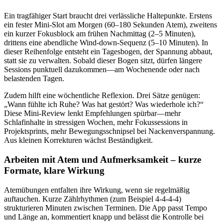
Ein tragfähiger Start braucht drei verlässliche Haltepunkte. Erstens
ein fester Mini-Slot am Morgen (60–180 Sekunden Atem), zweitens
ein kurzer Fokusblock am frühen Nachmittag (2–5 Minuten),
drittens eine abendliche Wind-down-Sequenz (5–10 Minuten). In
dieser Reihenfolge entsteht ein Tagesbogen, der Spannung abbaut,
statt sie zu verwalten. Sobald dieser Bogen sitzt, dürfen längere
Sessions punktuell dazukommen—am Wochenende oder nach
belastenden Tagen.
Zudem hilft eine wöchentliche Reflexion. Drei Sätze genügen:
„Wann fühlte ich Ruhe? Was hat gestört? Was wiederhole ich?“
Diese Mini-Review lenkt Empfehlungen spürbar—mehr
Schlafinhalte in stressigen Wochen, mehr Fokussessions in
Projektsprints, mehr Bewegungsschnipsel bei Nackenverspannung.
Aus kleinen Korrekturen wächst Beständigkeit.
Arbeiten mit Atem und Aufmerksamkeit – kurze
Formate, klare Wirkung
Atemübungen entfalten ihre Wirkung, wenn sie regelmäßig
auftauchen. Kurze Zählrhythmen (zum Beispiel 4-4-4-4)
strukturieren Minuten zwischen Terminen. Die App passt Tempo
und Länge an, kommentiert knapp und belässt die Kontrolle bei