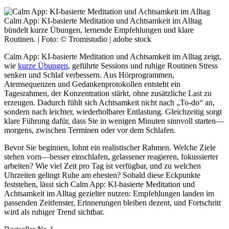
Calm App: KI-basierte Meditation und Achtsamkeit im Alltag
bündelt kurze Übungen, lernende Empfehlungen und klare
Routinen. | Foto: © Tromistudio | adobe stock
Calm App: KI-basierte Meditation und Achtsamkeit im Alltag zeigt,
wie
kurze Übungen
, geführte Sessions und ruhige Routinen Stress
senken und Schlaf verbessern. Aus Hörprogrammen,
Atemsequenzen und Gedankenprotokollen entsteht ein
Tagesrahmen, der Konzentration stärkt, ohne zusätzliche Last zu
erzeugen. Dadurch fühlt sich Achtsamkeit nicht nach „To-do“ an,
sondern nach leichter, wiederholbarer Entlastung. Gleichzeitig sorgt
klare Führung dafür, dass Sie in wenigen Minuten sinnvoll starten—
morgens, zwischen Terminen oder vor dem Schlafen.
Bevor Sie beginnen, lohnt ein realistischer Rahmen. Welche Ziele
stehen vorn—besser einschlafen, gelassener reagieren, fokussierter
arbeiten? Wie viel Zeit pro Tag ist verfügbar, und zu welchen
Uhrzeiten gelingt Ruhe am ehesten? Sobald diese Eckpunkte
feststehen, lässt sich Calm App: KI-basierte Meditation und
Achtsamkeit im Alltag gezielter nutzen: Empfehlungen landen im
passenden Zeitfenster, Erinnerungen bleiben dezent, und Fortschritt
wird als ruhiger Trend sichtbar.