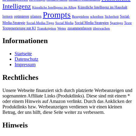
Intelligenz
Künstliche Intelligenz im Haushalt
Künstliche Intelligenz im Alltag
Prompts
lernen
planen
optimieren
Social-
Rezeptideen
schreiben
Sicherheit
Media-Strategie
Social Media Strategien
Social-Media-Tipps
Social Media
Spartipps
Texte
Textgenerierung mit KI
zusammenfassen
Transkription
Wetter
überwachen
Informationen
Startseite
Datenschutz
Impressum
Rechtliches
Unsere Webseite finanziert sich durch platzierte Werbeanzeigen und
sogenannten Affiliate Links (Produktlinks). Diese sind mit einem *
oder einem Hinweis auf Amazon verlinkt. Durch das Anklicken der
Produktlinks bzw. Werbeanzeigen verdienen wir einen kleinen
Betrag, der uns hilft, diese Seite weiter zu verbessern.
Hinweis