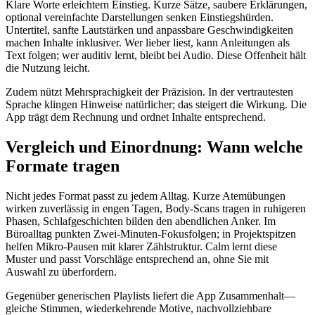
Klare Worte erleichtern Einstieg. Kurze Sätze, saubere Erklärungen,
optional vereinfachte Darstellungen senken Einstiegshürden.
Untertitel, sanfte Lautstärken und anpassbare Geschwindigkeiten
machen Inhalte inklusiver. Wer lieber liest, kann Anleitungen als
Text folgen; wer auditiv lernt, bleibt bei Audio. Diese Offenheit hält
die Nutzung leicht.
Zudem nützt Mehrsprachigkeit der Präzision. In der vertrautesten
Sprache klingen Hinweise natürlicher; das steigert die Wirkung. Die
App trägt dem Rechnung und ordnet Inhalte entsprechend.
Vergleich und Einordnung: Wann welche
Formate tragen
Nicht jedes Format passt zu jedem Alltag. Kurze Atemübungen
wirken zuverlässig in engen Tagen, Body-Scans tragen in ruhigeren
Phasen, Schlafgeschichten bilden den abendlichen Anker. Im
Büroalltag punkten Zwei-Minuten-Fokusfolgen; in Projektspitzen
helfen Mikro-Pausen mit klarer Zählstruktur. Calm lernt diese
Muster und passt Vorschläge entsprechend an, ohne Sie mit
Auswahl zu überfordern.
Gegenüber generischen Playlists liefert die App Zusammenhalt—
gleiche Stimmen, wiederkehrende Motive, nachvollziehbare