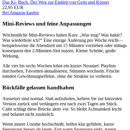
Das Ki- Buch. Der Weg zur Einheit von Geist und Körper
22,95 EUR
Bei Amazon kaufen
Mini-Reviews und feine Anpassungen
Wöchentliche Mini-Reviews halten Kurs: „Was trug? Was hakte?
Was wiederhole ich?“ Eine einzige Änderung pro Woche reicht—
beispielsweise die Abendzeit um 15 Minuten vorziehen oder mittags
konsequent den 2-Minuten-Slot nutzen. Kleine Schritte, große
Wirkung.
Alle vier bis sechs Wochen lohnt ein kurzer Neustart: Playlists
durchsehen, Favoriten aktualisieren, Stimmen wechseln. Frische
mindert Gewöhnungseffekte, ohne die Struktur zu verlieren.
Rückfälle gelassen handhaben
Aussetzer sind normal. Statt aufzuholen, kehren Sie zur kürzesten
Version zurück und verlängern erst nach zwei Tagen am Stück.
Calm schlägt diese Brücke aktiv vor. So bleibt Achtsamkeit leicht
und belastet nicht zusätzlich.
Wenn innere Unruhe hochschießt, helfen klar geführte, kurze
Sequenzen besser als lange. Erst wenn Spannung sinkt, tragen