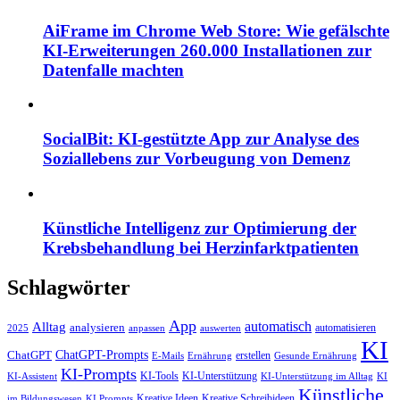
AiFrame im Chrome Web Store: Wie gefälschte
KI-Erweiterungen 260.000 Installationen zur
Datenfalle machten
SocialBit: KI-gestützte App zur Analyse des
Soziallebens zur Vorbeugung von Demenz
Künstliche Intelligenz zur Optimierung der
Krebsbehandlung bei Herzinfarktpatienten
Schlagwörter
App
automatisch
Alltag
analysieren
automatisieren
2025
anpassen
auswerten
KI
ChatGPT-Prompts
ChatGPT
erstellen
E-Mails
Ernährung
Gesunde Ernährung
KI-Prompts
KI-Tools
KI-Unterstützung
KI-Assistent
KI-Unterstützung im Alltag
KI
Künstliche
Kreative Ideen
Kreative Schreibideen
im Bildungswesen
KI Prompts