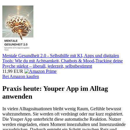
Mentale Gesundheit 2.0 - Selbsthilfe mit KI, Apps und digitalen
Tools: Wie du mit Achtsamkeit, Chatbots & Mood-Tracking deine
Psyche stärkst – überall, jederzeit, selbstbestimmt
11,99 EUR
Bei Amazon kaufen
Praxis heute: Youper App im Alltag
anwenden
In vielen Alltagssituationen bleibt wenig Raum, Gefühle bewusst
wahrzunehmen. Sie werden oft verdrängt oder nur kurz registriert.
Die Youper App unterbricht diese automatische Reaktion. Nutzer
werden eingeladen, einen Moment innezuhalten und Innenzustände
auszudrücken. Dadurch entsteht ein Schritt zwischen Reiz und