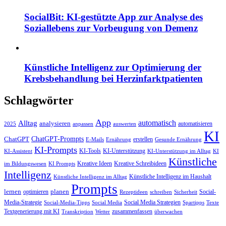
SocialBit: KI-gestützte App zur Analyse des
Soziallebens zur Vorbeugung von Demenz
Künstliche Intelligenz zur Optimierung der
Krebsbehandlung bei Herzinfarktpatienten
Schlagwörter
App
automatisch
Alltag
analysieren
automatisieren
2025
anpassen
auswerten
KI
ChatGPT-Prompts
ChatGPT
erstellen
E-Mails
Ernährung
Gesunde Ernährung
KI-Prompts
KI-Tools
KI-Unterstützung
KI-Assistent
KI-Unterstützung im Alltag
KI
Künstliche
Kreative Ideen
Kreative Schreibideen
im Bildungswesen
KI Prompts
Intelligenz
Künstliche Intelligenz im Haushalt
Künstliche Intelligenz im Alltag
Prompts
lernen
planen
optimieren
Social-
Rezeptideen
schreiben
Sicherheit
Media-Strategie
Social Media Strategien
Social-Media-Tipps
Social Media
Spartipps
Texte
Textgenerierung mit KI
zusammenfassen
Transkription
Wetter
überwachen