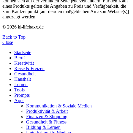
können sich auf der verlinkten Seite jederzeit ändern. Für den Kauf
eines Produkts gelten die Angaben zu Preis und Verfügbarkeit, die
zum Kaufzeitpunkt [auf der/den maßgeblichen Amazon-Website(s)]
angezeigt werden.
© 2026 ki-lifehaxx.de
Back to Top
Close
Startseite
Beruf
Kreativität
Reise & Freizeit
Gesundheit
Haushalt
Lernen
Tools
Prompts
Apps
Kommunikation & Soziale Medien
Produktivität & Arbeit
Finanzen & Shopping
Gesundheit & Fitness
Bildung & Lernen
Unterhaltung & Medien