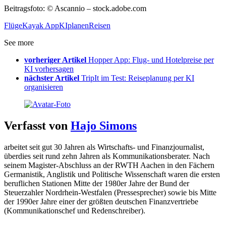
Beitragsfoto: © Ascannio – stock.adobe.com
Flüge
Kayak App
KI
planen
Reisen
See more
vorheriger Artikel
Hopper App: Flug- und Hotelpreise per
KI vorhersagen
nächster Artikel
TripIt im Test: Reiseplanung per KI
organisieren
Verfasst von
Hajo Simons
arbeitet seit gut 30 Jahren als Wirtschafts- und Finanzjournalist,
überdies seit rund zehn Jahren als Kommunikationsberater. Nach
seinem Magister-Abschluss an der RWTH Aachen in den Fächern
Germanistik, Anglistik und Politische Wissenschaft waren die ersten
beruflichen Stationen Mitte der 1980er Jahre der Bund der
Steuerzahler Nordrhein-Westfalen (Pressesprecher) sowie bis Mitte
der 1990er Jahre einer der größten deutschen Finanzvertriebe
(Kommunikationschef und Redenschreiber).