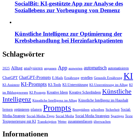
SocialBit: KI-gestützte App zur Analyse des
Soziallebens zur Vorbeugung von Demenz
Künstliche Intelligenz zur Optimierung der
Krebsbehandlung bei Herzinfarktpatienten
Schlagwörter
App
automatisch
Alltag
analysieren
automatisieren
2025
anpassen
auswerten
KI
ChatGPT-Prompts
ChatGPT
erstellen
E-Mails
Ernährung
Gesunde Ernährung
KI-Prompts
KI-Tools
KI-Unterstützung
KI-Assistent
KI-Unterstützung im Alltag
KI
Künstliche
Kreative Ideen
Kreative Schreibideen
im Bildungswesen
KI Prompts
Intelligenz
Künstliche Intelligenz im Haushalt
Künstliche Intelligenz im Alltag
Prompts
lernen
planen
optimieren
Social-
Rezeptideen
schreiben
Sicherheit
Media-Strategie
Social Media Strategien
Social-Media-Tipps
Social Media
Spartipps
Texte
Textgenerierung mit KI
zusammenfassen
Transkription
Wetter
überwachen
Informationen