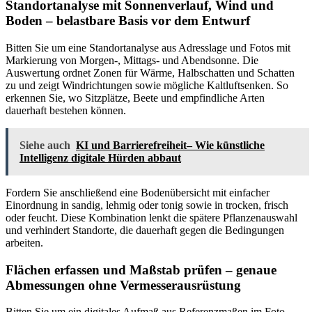
Standortanalyse mit Sonnenverlauf, Wind und
Boden – belastbare Basis vor dem Entwurf
Bitten Sie um eine Standortanalyse aus Adresslage und Fotos mit
Markierung von Morgen-, Mittags- und Abendsonne. Die
Auswertung ordnet Zonen für Wärme, Halbschatten und Schatten
zu und zeigt Windrichtungen sowie mögliche Kaltluftsenken. So
erkennen Sie, wo Sitzplätze, Beete und empfindliche Arten
dauerhaft bestehen können.
Siehe auch
KI und Barrierefreiheit– Wie künstliche
Intelligenz digitale Hürden abbaut
Fordern Sie anschließend eine Bodenübersicht mit einfacher
Einordnung in sandig, lehmig oder tonig sowie in trocken, frisch
oder feucht. Diese Kombination lenkt die spätere Pflanzenauswahl
und verhindert Standorte, die dauerhaft gegen die Bedingungen
arbeiten.
Flächen erfassen und Maßstab prüfen – genaue
Abmessungen ohne Vermesserausrüstung
Bitten Sie um ein digitales Aufmaß aus Referenzmaßen im Foto