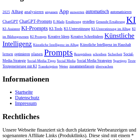
App
automatisch
Alltag
analysieren
automatisieren
2025
anpassen
auswerten
KI
ChatGPT-Prompts
ChatGPT
erstellen
E-Mails
Ernährung
Gesunde Ernährung
KI-Prompts
KI-Tools
KI-Unterstützung
KI-Assistent
KI-Unterstützung im Alltag
KI
Künstliche
Kreative Ideen
Kreative Schreibideen
im Bildungswesen
KI Prompts
Intelligenz
Künstliche Intelligenz im Haushalt
Künstliche Intelligenz im Alltag
Prompts
lernen
planen
optimieren
Social-
Rezeptideen
schreiben
Sicherheit
Media-Strategie
Social Media Strategien
Social-Media-Tipps
Social Media
Spartipps
Texte
Textgenerierung mit KI
zusammenfassen
Transkription
Wetter
überwachen
Informationen
Startseite
Datenschutz
Impressum
Rechtliches
Unsere Webseite finanziert sich durch platzierte Werbeanzeigen und
sogenannten Affiliate Links (Produktlinks). Diese sind mit einem *