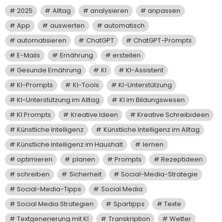
2025
Alltag
analysieren
anpassen
App
auswerten
automatisch
automatisieren
ChatGPT
ChatGPT-Prompts
E-Mails
Ernährung
erstellen
Gesunde Ernährung
KI
KI-Assistent
KI-Prompts
KI-Tools
KI-Unterstützung
KI-Unterstützung im Alltag
KI im Bildungswesen
KI Prompts
Kreative Ideen
Kreative Schreibideen
Künstliche Intelligenz
Künstliche Intelligenz im Alltag
Künstliche Intelligenz im Haushalt
lernen
optimieren
planen
Prompts
Rezeptideen
schreiben
Sicherheit
Social-Media-Strategie
Social-Media-Tipps
Social Media
Social Media Strategien
Spartipps
Texte
Textgenerierung mit KI
Transkription
Wetter