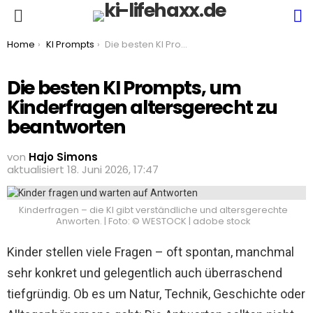
S
Menu
You are here:
Home
KI Prompts
Die besten KI Prompts, um Kinderfragen altersgerecht zu beantworten
Die besten KI Prompts, um
Kinderfragen altersgerecht zu
beantworten
von
Hajo Simons
aktualisiert
18. Juni 2026, 17:47
Kinderfragen – die KI gibt verständliche und altersgerechte
Anworten. | Foto: © WESTOCK | adobe stock
Kinder stellen viele Fragen – oft spontan, manchmal
sehr konkret und gelegentlich auch überraschend
tiefgründig. Ob es um Natur, Technik, Geschichte oder