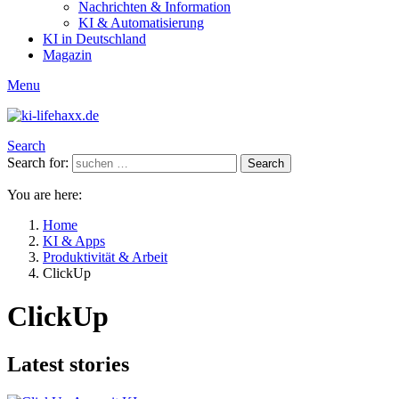
Nachrichten & Information
KI & Automatisierung
KI in Deutschland
Magazin
Menu
Search
Search for:
Search
You are here:
Home
KI & Apps
Produktivität & Arbeit
ClickUp
ClickUp
Latest stories