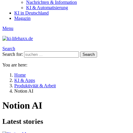
Nachrichten & Information
KI & Automatisierung
KI in Deutschland
Magazin
Menu
Search
Search for:
Search
You are here:
Home
KI & Apps
Produktivität & Arbeit
Notion AI
Notion AI
Latest stories