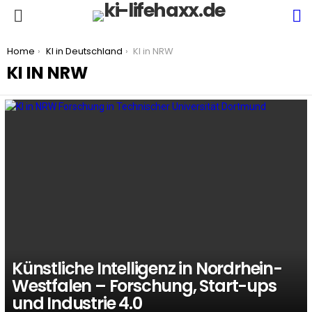
S
Menu
You are here:
Home
KI in Deutschland
KI in NRW
KI IN NRW
LATEST
STORIES
Künstliche Intelligenz in Nordrhein-
Westfalen – Forschung, Start-ups
und Industrie 4.0