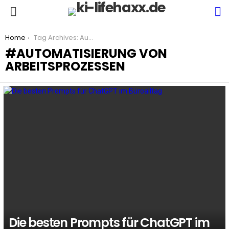
S
Menu
You are here:
Home
Tag Archives: Automatisierung von Arbeitsprozessen
AUTOMATISIERUNG VON
ARBEITSPROZESSEN
LATEST
STORIES
Die besten Prompts für ChatGPT im