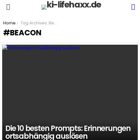
S
Menu
You are here:
Home
Tag Archives: Beacon
BEACON
LATEST
STORIES
Die 10 besten Prompts: Erinnerungen
ortsabhängig auslösen