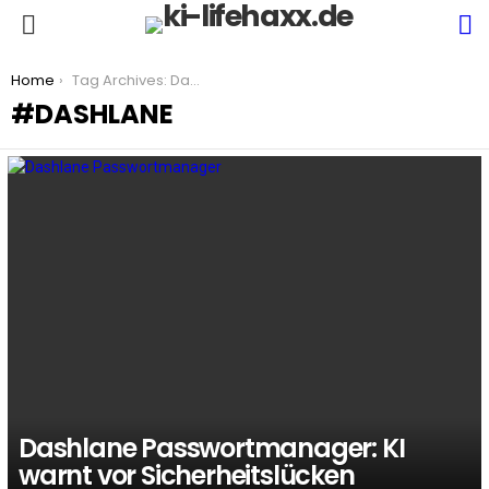
S
Menu
You are here:
Home
Tag Archives: Dashlane
DASHLANE
LATEST
STORIES
Dashlane Passwortmanager: KI
warnt vor Sicherheitslücken