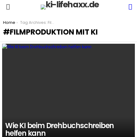
S
Menu
You are here:
Home
Tag Archives: Filmproduktion mit KI
FILMPRODUKTION MIT KI
LATEST
STORIES
Wie KI beim Drehbuchschreiben
helfen kann