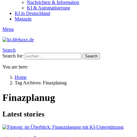
Nachrichten & Information
KI & Automatisierung
KI in Deutschland
Magazin
Menu
Search
Search for:
Search
You are here:
Home
Tag Archives: Finazplanug
Finazplanug
Latest stories