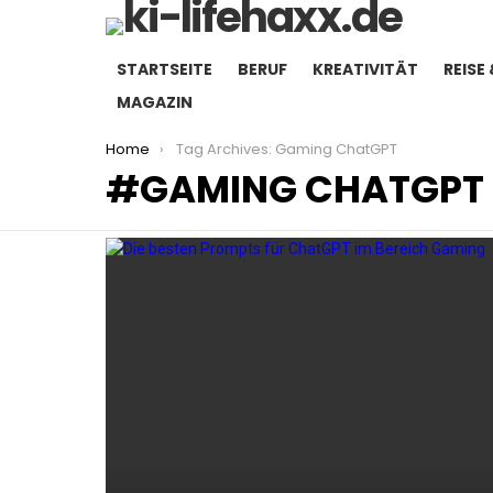
STARTSEITE
BERUF
KREATIVITÄT
REISE 
MAGAZIN
You are here:
Home
Tag Archives: Gaming ChatGPT
GAMING CHATGPT
LATEST
STORIES