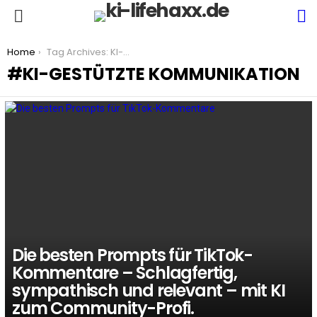
S
Menu
You are here:
Home
Tag Archives: KI-gestützte Kommunikation
KI-GESTÜTZTE KOMMUNIKATION
LATEST
STORIES
Die besten Prompts für TikTok-
Kommentare – Schlagfertig,
sympathisch und relevant – mit KI
zum Community-Profi.