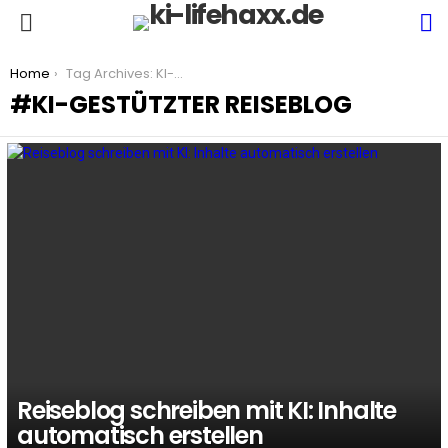
S
Menu
You are here:
Home
Tag Archives: KI-gestützter Reiseblog
KI-GESTÜTZTER REISEBLOG
LATEST
STORIES
Reiseblog schreiben mit KI: Inhalte
automatisch erstellen