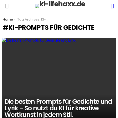
S
Menu
You are here:
Home
Tag Archives: KI-Prompts für Gedichte
KI-PROMPTS FÜR GEDICHTE
LATEST
STORIES
Die besten Prompts für Gedichte und
Lyrik – So nutzt du KI für kreative
Wortkunst in jedem Stil.