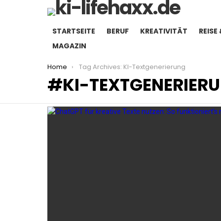
STARTSEITE
BERUF
KREATIVITÄT
REISE 
MAGAZIN
You are here:
Home
Tag Archives: KI-Textgenerierung
KI-TEXTGENERIER
LATEST
STORIES