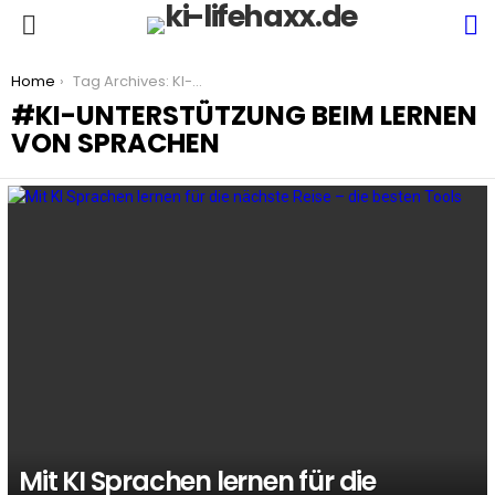
S
Menu
You are here:
Home
Tag Archives: KI-Unterstützung beim Lernen von Sprachen
KI-UNTERSTÜTZUNG BEIM LERNEN
VON SPRACHEN
LATEST
STORIES
Mit KI Sprachen lernen für die