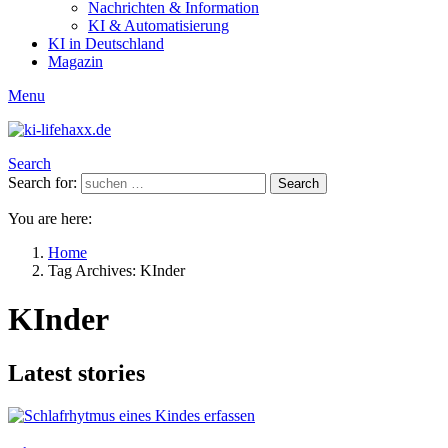
Nachrichten & Information
KI & Automatisierung
KI in Deutschland
Magazin
Menu
Search
Search for:
Search
You are here:
Home
Tag Archives: KInder
KInder
Latest stories