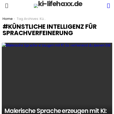
S
Menu
You are here:
Home
Tag Archives: Künstliche Intelligenz für Sprachverfeinerung
KÜNSTLICHE INTELLIGENZ FÜR
SPRACHVERFEINERUNG
LATEST
STORIES
Malerische Sprache erzeugen mit KI: