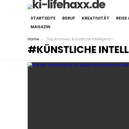
STARTSEITE
BERUF
KREATIVITÄT
REISE 
MAGAZIN
You are here:
Home
Tag Archives: Künstliche Intelligenz in der Weiterbildung
KÜNSTLICHE INTELL
LATEST
STORIES