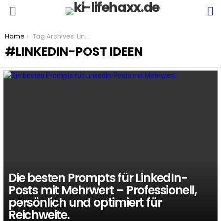
S
Menu
You are here:
Home
Tag Archives: LinkedIn-Post Ideen
LINKEDIN-POST IDEEN
LATEST
STORIES
Die besten Prompts für LinkedIn-
Posts mit Mehrwert – Professionell,
persönlich und optimiert für
Reichweite.