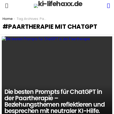
S
Menu
You are here:
Home
Tag Archives: Paartherapie mit ChatGPT
PAARTHERAPIE MIT CHATGPT
LATEST
STORIES
Die besten Prompts für ChatGPT in
der Paartherapie –
Beziehungsthemen reflektieren und
besprechen mit neutraler KI-Hilfe.