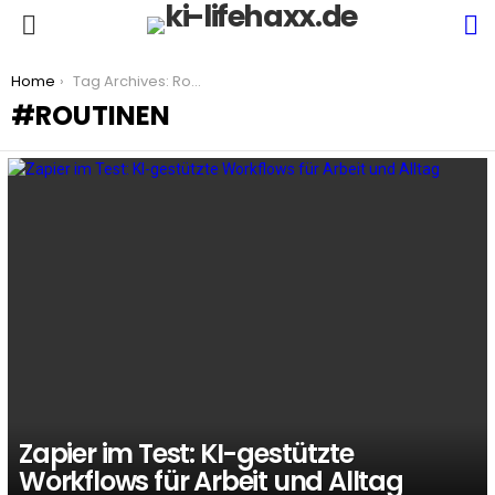
S
Menu
You are here:
Home
Tag Archives: Routinen
ROUTINEN
LATEST
STORIES
Zapier im Test: KI-gestützte
Workflows für Arbeit und Alltag