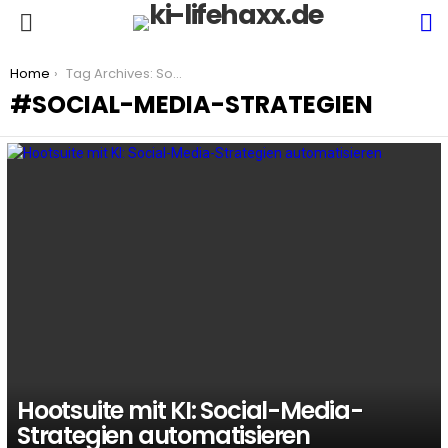
S
Menu
You are here:
Home
Tag Archives: Social-Media-Strategien
SOCIAL-MEDIA-STRATEGIEN
LATEST
STORIES
Hootsuite mit KI: Social-Media-
Strategien automatisieren