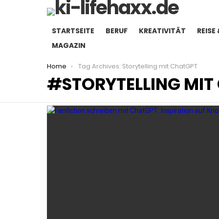
STARTSEITE
BERUF
KREATIVITÄT
REISE 
MAGAZIN
You are here:
Home
Tag Archives: Storytelling mit ChatGPT
STORYTELLING MIT
LATEST
STORIES