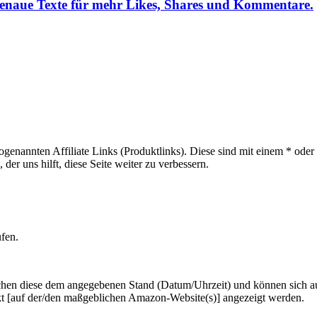
genaue Texte für mehr Likes, Shares und Kommentare.
sogenannten Affiliate Links (Produktlinks). Diese sind mit einem * od
er uns hilft, diese Seite weiter zu verbessern.
ufen.
hen diese dem angegebenen Stand (Datum/Uhrzeit) und können sich auf 
kt [auf der/den maßgeblichen Amazon-Website(s)] angezeigt werden.