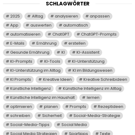
SCHLAGWÖRTER
2025
Alltag
analysieren
anpassen
App
auswerten
automatisch
automatisieren
ChatGPT
ChatGPT-Prompts
E-Mails
Ernährung
erstellen
Gesunde Ernährung
KI
KI-Assistent
KI-Prompts
KI-Tools
KI-Unterstützung
KI-Unterstützung im Alltag
KI im Bildungswesen
KI Prompts
Kreative Ideen
Kreative Schreibideen
Künstliche Intelligenz
Künstliche Intelligenz im Alltag
Künstliche Intelligenz im Haushalt
lernen
optimieren
planen
Prompts
Rezeptideen
schreiben
Sicherheit
Social-Media-Strategie
Social-Media-Tipps
Social Media
Social Media Strategien
Spartipps
Texte