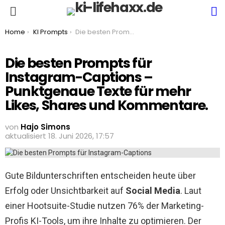
S
Menu
You are here:
Home
KI Prompts
Die besten Prompts für Instagram-Captions – Punktgenaue Texte für mehr Likes, Shares und Kommentare.
Die besten Prompts für
Instagram-Captions –
Punktgenaue Texte für mehr
Likes, Shares und Kommentare.
von
Hajo Simons
aktualisiert
18. Juni 2026, 17:57
Gute Bildunterschriften entscheiden heute über
Erfolg oder Unsichtbarkeit auf
Social Media
. Laut
einer Hootsuite-Studie nutzen 76% der Marketing-
Profis KI-Tools, um ihre Inhalte zu optimieren. Der