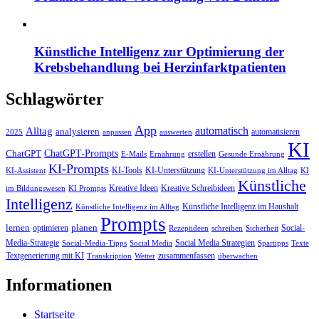
Künstliche Intelligenz zur Optimierung der
Krebsbehandlung bei Herzinfarktpatienten
Schlagwörter
App
automatisch
Alltag
analysieren
automatisieren
2025
anpassen
auswerten
KI
ChatGPT-Prompts
ChatGPT
erstellen
E-Mails
Ernährung
Gesunde Ernährung
KI-Prompts
KI-Tools
KI-Unterstützung
KI-Assistent
KI-Unterstützung im Alltag
KI
Künstliche
Kreative Ideen
Kreative Schreibideen
im Bildungswesen
KI Prompts
Intelligenz
Künstliche Intelligenz im Haushalt
Künstliche Intelligenz im Alltag
Prompts
lernen
planen
optimieren
Social-
Rezeptideen
schreiben
Sicherheit
Media-Strategie
Social Media Strategien
Social-Media-Tipps
Social Media
Spartipps
Texte
Textgenerierung mit KI
zusammenfassen
Transkription
Wetter
überwachen
Informationen
Startseite